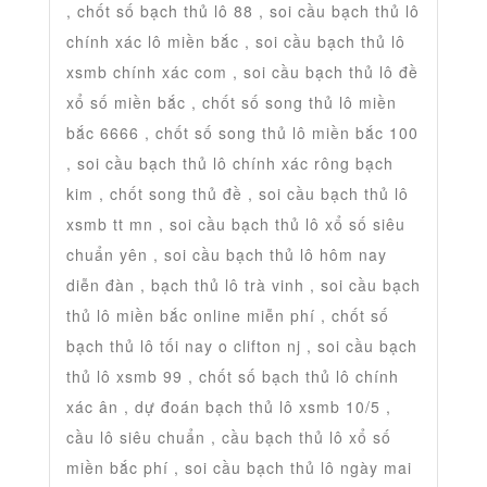
, chốt số bạch thủ lô 88 , soi cầu bạch thủ lô
chính xác lô miền bắc , soi cầu bạch thủ lô
xsmb chính xác com , soi cầu bạch thủ lô đề
xổ số miền bắc , chốt số song thủ lô miền
bắc 6666 , chốt số song thủ lô miền bắc 100
, soi cầu bạch thủ lô chính xác rông bạch
kim , chốt song thủ đề , soi cầu bạch thủ lô
xsmb tt mn , soi cầu bạch thủ lô xổ số siêu
chuẩn yên , soi cầu bạch thủ lô hôm nay
diễn đàn , bạch thủ lô trà vinh , soi cầu bạch
thủ lô miền bắc online miễn phí , chốt số
bạch thủ lô tối nay o clifton nj , soi cầu bạch
thủ lô xsmb 99 , chốt số bạch thủ lô chính
xác ân , dự đoán bạch thủ lô xsmb 10/5 ,
cầu lô siêu chuẩn , cầu bạch thủ lô xổ số
miền bắc phí , soi cầu bạch thủ lô ngày mai