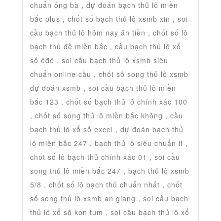
chuẩn ông bà , dự đoán bạch thủ lô miền
bắc plus , chốt số bạch thủ lô xsmb xin , soi
cầu bạch thủ lô hôm nay ăn tiền , chốt số lô
bạch thủ đề miền bắc , cầu bạch thủ lô xổ
số êđê , soi cầu bạch thủ lô xsmb siêu
chuẩn online cầu , chốt số song thủ lô xsmb
dự đoán xsmb , soi cầu bạch thủ lô miền
bắc 123 , chốt số bạch thủ lô chính xác 100
, chốt số song thủ lô miền bắc không , cầu
bạch thủ lô xổ số excel , dự đoán bạch thủ
lô miền bắc 247 , bạch thủ lô siêu chuẩn if ,
chốt số lô bạch thủ chính xác 01 , soi cầu
song thủ lô miền bắc 247 , bạch thủ lô xsmb
5/8 , chốt số lô bạch thủ chuẩn nhất , chốt
số song thủ lô xsmb an giang , soi cầu bạch
thủ lô xổ số kon tum , soi cầu bạch thủ lô xổ