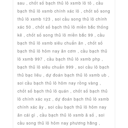
sau , chốt số bạch thủ lô xsmb lô tô , cầu
bạch thủ lô xsmb chính xác lô , chốt số song
thủ lô xsmb 123 , soi cầu song thủ lô chính
xác 50 , chốt số bạch thủ lô miền bắc thống
kê , chốt số song thủ lô miền bắc 99 , cầu
bạch thủ lô xsmb siêu chuẩn ăn , chốt số
bạch thủ lô hôm nay ăn cơm , cầu bạch thủ
lô xsmb 997 , cầu bạch thủ lô xsmb php ,
bạch thủ lô siêu chuẩn 999 , soi cầu lô bạch
thủ bạc liêu , dự đoán bạch thủ lô xsmb ub ,
soi cầu bạch thủ lô hôm nay rồng vàng ,
chốt số bạch thủ lô quán , chốt số bạch thủ
lô chính xác xyz , dự đoán bạch thủ lô xsmb
chính xác ây , soi cầu bạch thủ lô hôm nay
ăn cái gì , cầu bạch thủ lô xsmb ă số , soi
cầu song thủ lô hôm nay phương hằng ,