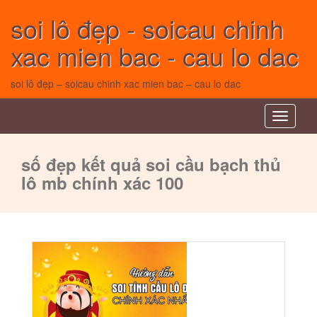
soi lô đẹp - soicau chinh
xac mien bac - cau lo dac
soi lô đẹp – soicau chinh xac mien bac – cau lo dac
Toggle
navigati
số đẹp kết quả soi cầu bạch thủ
lô mb chính xác 100