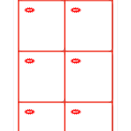
dự
dự đoán
đoán chuẩn
chuẩn cầu 3
cầu dàn lô xiên
càng mb ăn lớn
4 mb
dự
dự đoán
đoán chuẩn
chuẩn cầu dàn
cầu dàn 3 càng
lô 10 số mb
2 số
dự
dự đoán
đoán chuẩn
chuẩn cầu song