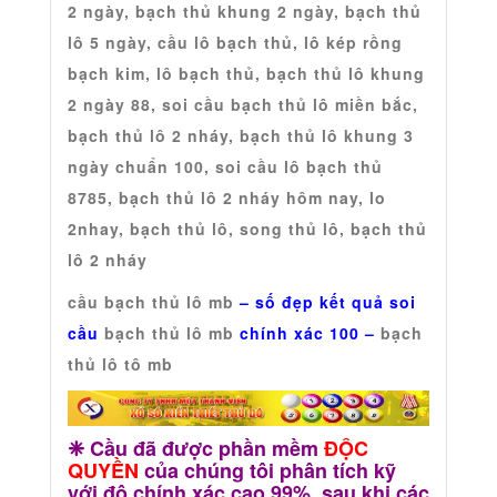
2 ngày, bạch thủ khung 2 ngày, bạch thủ
lô 5 ngày, cầu lô bạch thủ, lô kép rồng
bạch kim, lô bạch thủ, bạch thủ lô khung
2 ngày 88, soi cầu bạch thủ lô miền bắc,
bạch thủ lô 2 nháy, bạch thủ lô khung 3
ngày chuẩn 100, soi cầu lô bạch thủ
8785, bạch thủ lô 2 nháy hôm nay, lo
2nhay, bạch thủ lô, song thủ lô, bạch thủ
lô 2 nháy
cầu bạch thủ lô mb
–
số đẹp kết quả soi
cầu
bạch thủ lô mb
chính xác 100 –
bạch
thủ lô tô mb
❈ Cầu đã được phần mềm
ĐỘC
QUYỀN
của chúng tôi phân tích kỹ
với độ chính xác cao 99% ,sau khi các