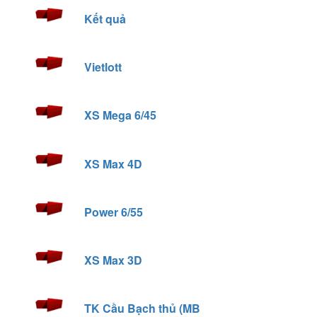
Kết quả
Vietlott
XS Mega 6/45
XS Max 4D
Power 6/55
XS Max 3D
TK Cầu Bạch thủ (MB