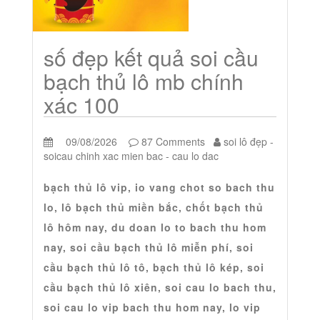
số đẹp kết quả soi cầu
bạch thủ lô mb chính
xác 100
09/08/2026
87 Comments
soi lô đẹp -
soicau chinh xac mien bac - cau lo dac
bạch thủ lô vip, io vang chot so bach thu
lo, lô bạch thủ miền bắc, chốt bạch thủ
lô hôm nay, du doan lo to bach thu hom
nay, soi cầu bạch thủ lô miễn phí, soi
cầu bạch thủ lô tô, bạch thủ lô kép, soi
cầu bạch thủ lô xiên, soi cau lo bach thu,
soi cau lo vip bach thu hom nay, lo vip