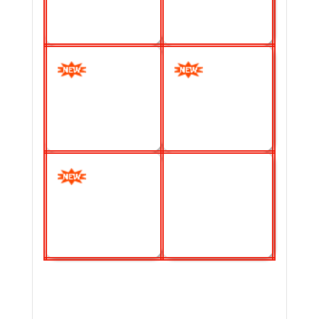
lô
cầu đầu
dự
đuôi đặc biệt mt
đoán chuẩn
cầu lô 3 số mt
chốt sớ
đầu đuôi giải 8
miền trung