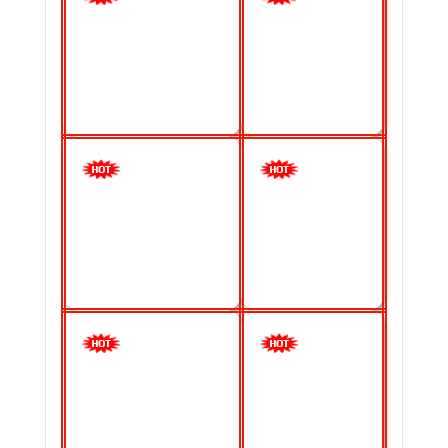
dự đoán
dự
chuẩn cầu xỉu
đoán chuẩn
chủ mn
cầu giải đặc
biệt mn
dự đoán
dự
chuẩn cầu giải 8
đoán chuẩn
mn
cầu bao lô
mn
dự đoán
dự
chuẩn cầu cặp xỉu
đoán chuẩn
chủ mn
cầu song thủ
lô mn