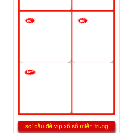
cầu đầu
dự
đuôi đặc biệt mn
đoán chuẩn
cầu lô 3 số
mn
dự doán
chuẩn cầu số đầu
đuôi giải 8 miền
nam
soi cầu đề víp xổ số miền trung