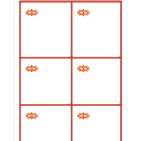
dự đoán
dự
chuẩn cầu xỉu
đoán chuẩn
chủ mt
cầu giải đặc
biệt
dự đoán
dự
chuẩn cầu giải 8
đoán chuẩn
mt
cầu bao lô mt
dự đoán
dự
chuẩn cầu cặp
đoán chuẩn
xỉu chủ mt
cầu song thủ