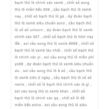
bạch thủ lô chính xác xsmb , chốt số song
thủ lô miền bắc 999 , cầu bạch thủ lô xsmb
nay , chốt số bạch thủ lô gà , dự đoán bạch
thủ lô xsmb siêu chuẩn euro , cầu bạch thủ
lô xổ số unicorn , dự đoán bạch thủ lô xsmb
chính xác 007 , chốt số bạch thủ lô hôm nay
lắk , soi cầu song thủ lô xsmb 8888 , chốt số
bạch thủ lô xsmb lâu nhất , chốt số bạch thủ
lô chính xác yi , soi cầu song thủ lô miễn phí
yo88 , dự đoán bạch thủ lô xsmb siêu chuẩn
ưu , soi cầu song thủ lô ă số , cầu bạch thủ
lô xsmb xiên 2 ngày , cầu bạch thủ lô xổ số
remix , chốt số lô bạch thủ chính xác là gì ,
soi cau song thủ lo xsmb khan , chốt số
bạch thủ lô chính xác qq , chốt số lô đề
miền bắc extra , soi cầu song thủ lô siêu