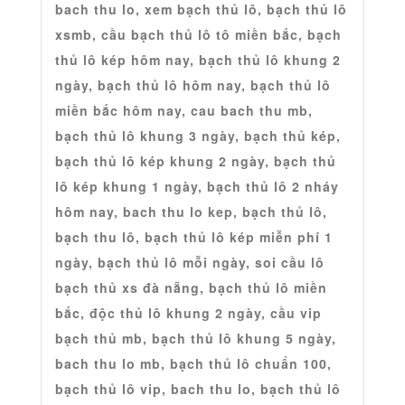
bach thu lo, xem bạch thủ lô, bạch thủ lô
xsmb, cầu bạch thủ lô tô miền bắc, bạch
thủ lô kép hôm nay, bạch thủ lô khung 2
ngày, bạch thủ lô hôm nay, bạch thủ lô
miền bắc hôm nay, cau bach thu mb,
bạch thủ lô khung 3 ngày, bạch thủ kép,
bạch thủ lô kép khung 2 ngày, bạch thủ
lô kép khung 1 ngày, bạch thủ lô 2 nháy
hôm nay, bach thu lo kep, bạch thủ lô,
bạch thu lô, bạch thủ lô kép miễn phí 1
ngày, bạch thủ lô mỗi ngày, soi cầu lô
bạch thủ xs đà nẵng, bạch thủ lô miền
bắc, độc thủ lô khung 2 ngày, cầu vip
bạch thủ mb, bạch thủ lô khung 5 ngày,
bach thu lo mb, bạch thủ lô chuẩn 100,
bạch thủ lô vip, bach thu lo, bạch thủ lô