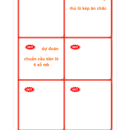
thủ lô kép ăn chắc
đoán chuẩn
cầu dàn lô 4 số
mb
dự đoán
dự đoán
chuẩn cầu dàn lô
chuẩn cầu dàn
6 số mb
lô 8 số mb
dự
dự đoán
đoán chuẩn
chuẩn cầu dàn
cầu dàn lô xiên
lô xiên 3 mb
2 mb