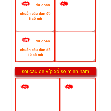
dự đoán
dự đoán
chuẩn cầu dàn đề
chuẩn cầu dàn
6 số mb
đề 8 số mb
dự đoán
chuẩn cầu dàn đề
10 số mb
soi cầu đề víp xổ số miền nam
dự đoán
dự
chuẩn cầu xỉu
đoán chuẩn
chủ mn
cầu giải đặc