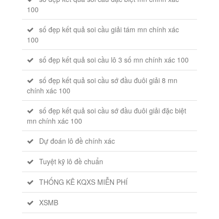
100
số đẹp kết quả soi cầu giải tám mn chính xác
100
số đẹp kết quả soi cầu lô 3 số mn chính xác 100
số đẹp kết quả soi cầu sớ đầu đuôi giải 8 mn
chính xác 100
số đẹp kết quả soi cầu sớ đầu đuôi giải đặc biệt
mn chính xác 100
Dự đoán lô đề chính xác
Tuyệt kỹ lô đề chuẩn
THỐNG KÊ KQXS MIỄN PHÍ
XSMB