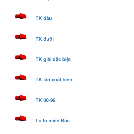
TK đầu
TK đuôi
TK giải đặc biệt
TK lần xuất hiện
TK 00-99
Lô tô miền Bắc