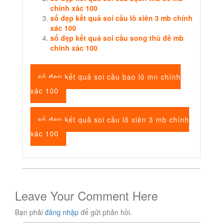
chính xác 100
số đẹp kết quả soi cầu lô xiên 3 mb chính
xác 100
số đẹp kết quả soi cầu song thủ đề mb
chính xác 100
số đẹp kết quả soi cầu bao lô mn chính
xác 100
số đẹp kết quả soi cầu lô xiên 3 mb chính
xác 100
Leave Your Comment Here
Bạn phải
đăng nhập
để gửi phản hồi.