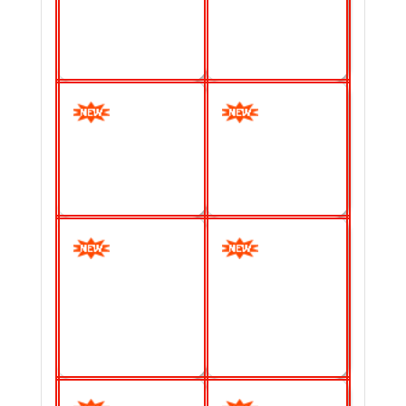
chủ mt
cầu giải đặc
biệt
dự đoán
dự
chuẩn cầu giải 8
đoán chuẩn
mt
cầu bao lô mt
dự đoán
dự
chuẩn cầu cặp
đoán chuẩn
xỉu chủ mt
cầu song thủ
lô