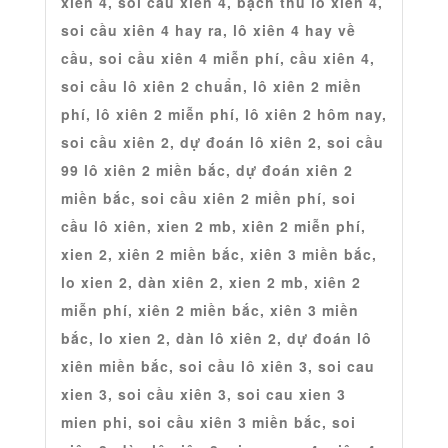
xiên 4, soi cầu xiên 4, bạch thủ lô xiên 4,
soi cầu xiên 4 hay ra, lô xiên 4 hay về
cầu, soi cầu xiên 4 miễn phí, cầu xiên 4,
soi cầu lô xiên 2 chuẩn, lô xiên 2 miền
phí, lô xiên 2 miễn phí, lô xiên 2 hôm nay,
soi cầu xiên 2, dự đoán lô xiên 2, soi cầu
99 lô xiên 2 miền bắc, dự đoán xiên 2
miền bắc, soi cầu xiên 2 miền phí, soi
cầu lô xiên, xien 2 mb, xiên 2 miễn phí,
xien 2, xiên 2 miền bắc, xiên 3 miền bắc,
lo xien 2, dàn xiên 2, xien 2 mb, xiên 2
miễn phí, xiên 2 miền bắc, xiên 3 miền
bắc, lo xien 2, dàn lô xiên 2, dự đoán lô
xiên miền bắc, soi cầu lô xiên 3, soi cau
xien 3, soi cầu xiên 3, soi cau xien 3
mien phi, soi cầu xiên 3 miền bắc, soi