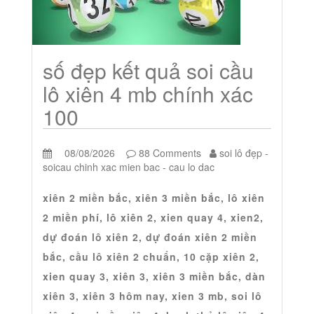
số đẹp kết quả soi cầu
lô xiên 4 mb chính xác
100
08/08/2026
88 Comments
soi lô đẹp -
soicau chinh xac mien bac - cau lo dac
xiên 2 miền bắc, xiên 3 miền bắc, lô xiên
2 miền phí, lô xiên 2, xien quay 4, xien2,
dự đoán lô xiên 2, dự đoán xiên 2 miền
bắc, cầu lô xiên 2 chuẩn, 10 cặp xiên 2,
xien quay 3, xiên 3, xiên 3 miền bắc, dàn
xiên 3, xiên 3 hôm nay, xien 3 mb, soi lô