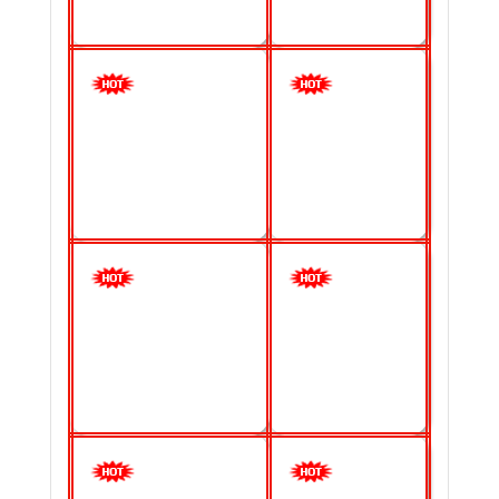
biệt mn
dự đoán
dự
chuẩn cầu giải 8
đoán chuẩn
mn
cầu bao lô
mn
dự đoán
dự
chuẩn cầu cặp xỉu
đoán chuẩn
chủ mn
cầu song thủ
lô mn
cầu đầu
dự