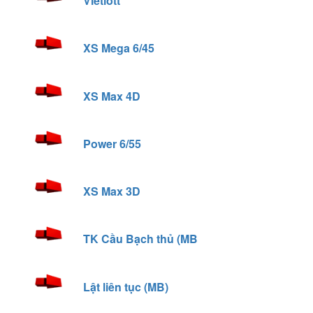
Vietlott
XS Mega 6/45
XS Max 4D
Power 6/55
XS Max 3D
TK Cầu Bạch thủ (MB
Lật liên tục (MB)