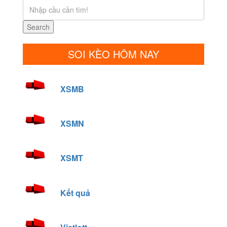
Search
SOI KÈO HÔM NAY
XSMB
XSMN
XSMT
Kết quả