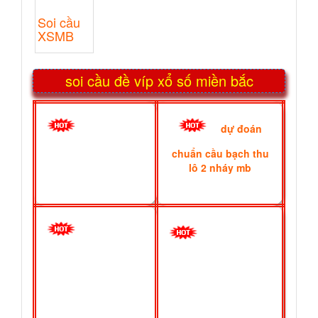
Soi cầu
XSMB
soi cầu đề víp xổ số miền bắc
dự đoán
dự đoán
chuẩn cầu bạch thu
chuẩn cầu bạch
lô 2 nháy mb
thủ lô mb
dự đoán
dự
chuẩn cầu bạch
đoán chuẩn
thủ lô kép
cầu bạch thủ
đề mb