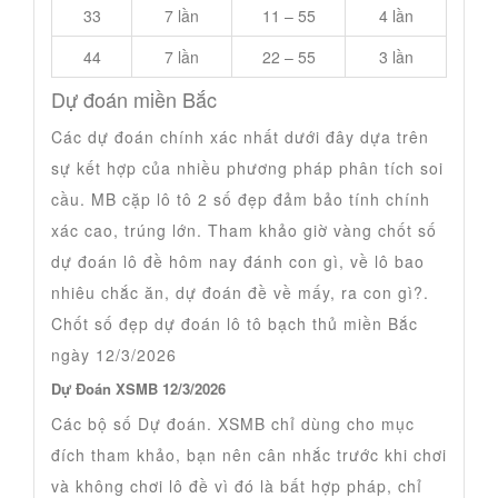
33
7 lần
11 – 55
4 lần
44
7 lần
22 – 55
3 lần
Dự đoán miền Bắc
Các dự đoán chính xác nhất dưới đây dựa trên
sự kết hợp của nhiều phương pháp phân tích soi
cầu. MB cặp lô tô 2 số đẹp đảm bảo tính chính
xác cao, trúng lớn. Tham khảo giờ vàng chốt số
dự đoán lô đề hôm nay đánh con gì, về lô bao
nhiêu chắc ăn, dự đoán đề về mấy, ra con gì?.
Chốt số đẹp dự đoán lô tô bạch thủ miền Bắc
ngày 12/3/2026
Dự Đoán XSMB 12/3/2026
Các bộ số Dự đoán. XSMB chỉ dùng cho mục
đích tham khảo, bạn nên cân nhắc trước khi chơi
và không chơi lô đề vì đó là bất hợp pháp, chỉ