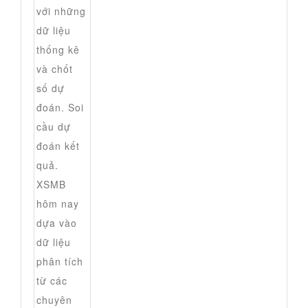
với những
dữ liệu
thống kê
và chốt
số dự
đoán. Soi
cầu dự
đoán kết
quả.
XSMB
hôm nay
dựa vào
dữ liệu
phân tích
từ các
chuyên