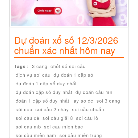
Dự đoán xổ số 12/3/2026
chuẩn xác nhất hôm nay
Tags :
3 cang
chốt số soi cầu
dịch vụ soi cầu
dự đoán 1 cặp số
dự đoán 1 cặp số duy nhất
dự đoán cặp số duy nhất
dự đoán cầu mn
đoán 1 cặp số duy nhất
lay so de
soi 3 cang
sôi cau
soi cầu 2 nháy
soi cầu chuẩn
soi cầu đề
soi cầu giải 8
soi cầu lô
soi cau mb
soi cau mien bac
soi cầu miền nam
soi cầu miền trung