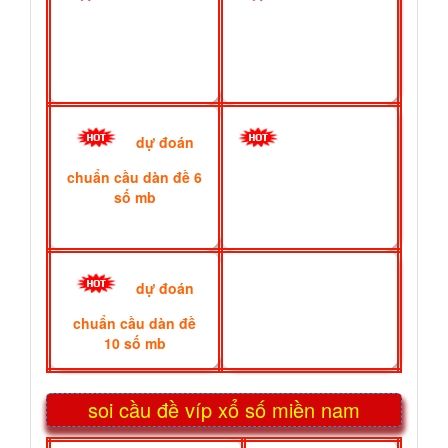
chuẩn cầu đề
chuẩn cầu song
đầu đuôi mb
thủ lô mb
dự đoán
dự đoán
chuẩn cầu dàn đề 6
chuẩn cầu dàn đề
số mb
8 số mb
dự đoán
chuẩn cầu dàn đề
10 số mb
soi cầu đề víp xổ số miền nam