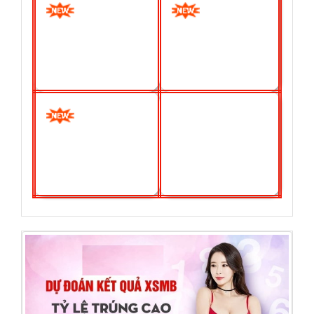
cầu đầu
dự đoán
đuôi đặc biệt mt
chuẩn cầu lô 3
số mt
chốt sớ
đầu đuôi giải 8
miền trung