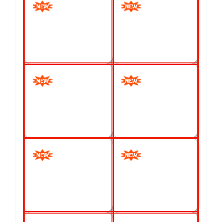
dự đoán
dự đoán
chuẩn cầu xỉu chủ
chuẩn cầu giải
mt
đặc biệt
dự đoán
dự đoán
chuẩn cầu giải 8
chuẩn cầu bao lô
mt
mt
dự đoán
dự đoán
chuẩn cầu cặp xỉu
chuẩn cầu song
chủ mt
thủ lô