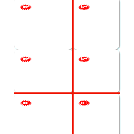
dự đoán
dự
chuẩn cầu xỉu chủ
đoán chuẩn
mn
cầu giải đặc
biệt mn
dự đoán
dự
chuẩn cầu giải 8 mn
đoán chuẩn
cầu bao lô mn
dự đoán
dự
chuẩn cầu cặp xỉu
đoán chuẩn
chủ mn
cầu song thủ
lô mn