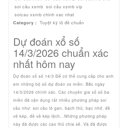
soi cầu xsmb
soi cầu xsmb vip
soicau xsmb chinh xac nhat
Category :
Tuyệt kỹ lô đề chuẩn
Dự đoán xổ số
14/3/2026 chuẩn xác
nhất hôm nay
Dự đoán xổ số 14/3 Để có thể cung cấp cho anh
em những bộ số dự đoán xs miền. Bắc ngày
14/3/2026 chính xác. Các chuyên gia xổ số ba
miền đã vận dụng rất nhiều phương pháp soi
cầu như: soi cầu lô gan, bạch thủ, bạc nhớ, đề
về kép, đề về kép lệch…Những phương pháp
này đã được các cao thủ chia sẻ. Và đã được