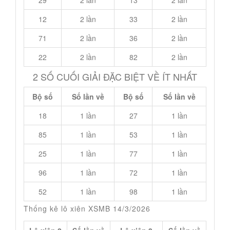
29
2 lần
13
2 lần
12
2 lần
33
2 lần
71
2 lần
36
2 lần
22
2 lần
82
2 lần
2 SỐ CUỐI GIẢI ĐẶC BIỆT VỀ ÍT NHẤT
Bộ số
Số lần về
Bộ số
Số lần về
18
1 lần
27
1 lần
85
1 lần
53
1 lần
25
1 lần
77
1 lần
96
1 lần
72
1 lần
52
1 lần
98
1 lần
Thống kê lô xiên XSMB 14/3/2026