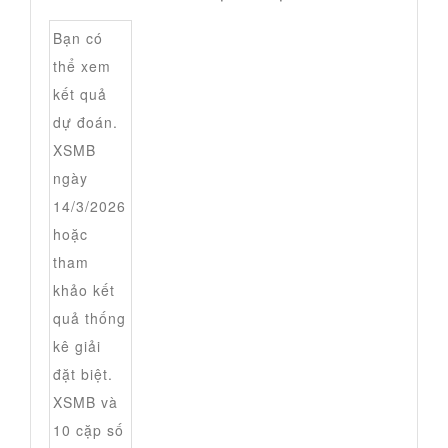
Bạn có
thể xem
kết quả
dự đoán.
XSMB
ngày
14/3/2026
hoặc
tham
khảo kết
quả thống
kê giải
đặt biệt.
XSMB và
10 cặp số