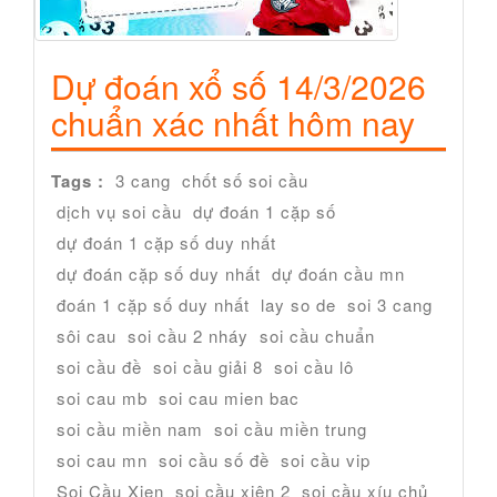
Dự đoán xổ số 14/3/2026
chuẩn xác nhất hôm nay
Tags :
3 cang
chốt số soi cầu
dịch vụ soi cầu
dự đoán 1 cặp số
dự đoán 1 cặp số duy nhất
dự đoán cặp số duy nhất
dự đoán cầu mn
đoán 1 cặp số duy nhất
lay so de
soi 3 cang
sôi cau
soi cầu 2 nháy
soi cầu chuẩn
soi cầu đề
soi cầu giải 8
soi cầu lô
soi cau mb
soi cau mien bac
soi cầu miền nam
soi cầu miền trung
soi cau mn
soi cầu số đề
soi cầu vip
Soi Cầu Xien
soi cầu xiên 2
soi cầu xíu chủ