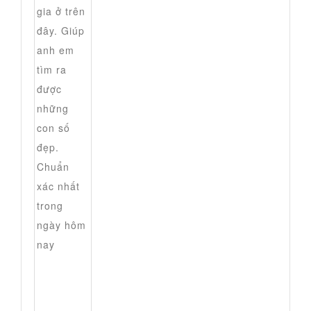
gia ở trên
đây. Giúp
anh em
tìm ra
được
những
con số
đẹp.
Chuẩn
xác nhất
trong
ngày hôm
nay
KẾT QUẢ
CHUẨN
XSMB