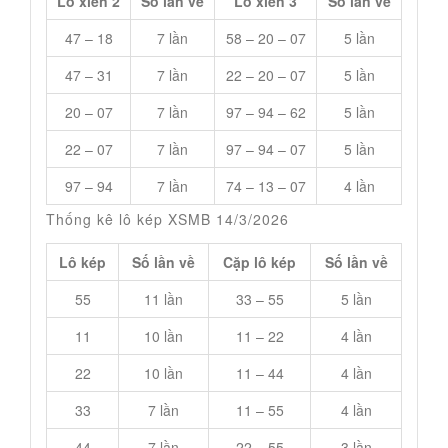
Lô xiên 2
Số lần về
Lô xiên 3
Số lần về
47 – 18
7 lần
58 – 20 – 07
5 lần
47 – 31
7 lần
22 – 20 – 07
5 lần
20 – 07
7 lần
97 – 94 – 62
5 lần
22 – 07
7 lần
97 – 94 – 07
5 lần
97 – 94
7 lần
74 – 13 – 07
4 lần
Thống kê lô kép XSMB 14/3/2026
Lô kép
Số lần về
Cặp lô kép
Số lần về
55
11 lần
33 – 55
5 lần
11
10 lần
11 – 22
4 lần
22
10 lần
11 – 44
4 lần
33
7 lần
11 – 55
4 lần
44
7 lần
22 – 55
3 lần