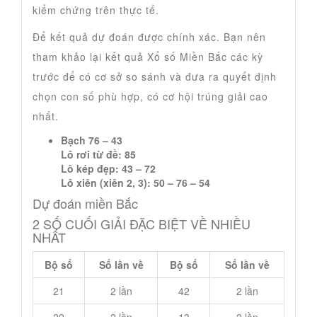
kiểm chứng trên thực tế.
Để kết quả dự đoán được chính xác. Bạn nên
tham khảo lại kết quả Xổ số Miền Bắc các kỳ
trước để có cơ sở so sánh và đưa ra quyết định
chọn con số phù hợp, có cơ hội trúng giải cao
nhất.
Bạch 76 – 43
Lô rơi từ đề: 85
Lô kép đẹp: 43 – 72
Lô xiên (xiên 2, 3): 50 – 76 – 54
Dự đoán miền Bắc
2 SỐ CUỐI GIẢI ĐẶC BIỆT VỀ NHIỀU
NHẤT
Bộ số
Số lần về
Bộ số
Số lần về
21
2 lần
42
2 lần