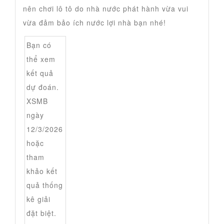
nên chơi lô tô do nhà nước phát hành vừa vui
vừa đảm bảo ích nước lợi nhà bạn nhé!
Bạn có
thể xem
kết quả
dự đoán.
XSMB
ngày
12/3/2026
hoặc
tham
khảo kết
quả thống
kê giải
đặt biệt.