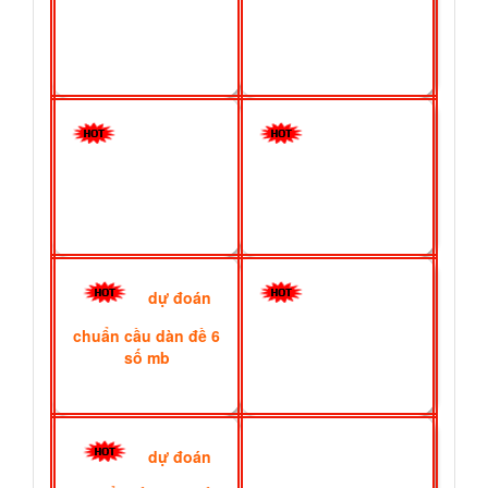
chuẩn cầu dàn 3
chuẩn cầu dàn lô
càng 2 số
10 số mb
dự đoán
dự đoán
chuẩn cầu đề
chuẩn cầu song
đầu đuôi mb
thủ lô mb
dự đoán
dự đoán
chuẩn cầu dàn đề 6
chuẩn cầu dàn đề
số mb
8 số mb
dự đoán