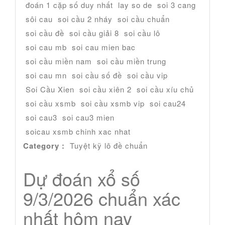
đoán 1 cặp số duy nhất
lay so de
soi 3 cang
sôi cau
soi cầu 2 nháy
soi cầu chuẩn
soi cầu đề
soi cầu giải 8
soi cầu lô
soi cau mb
soi cau mien bac
soi cầu miền nam
soi cầu miền trung
soi cau mn
soi cầu số đề
soi cầu vip
Soi Cầu Xien
soi cầu xiên 2
soi cầu xíu chủ
soi cầu xsmb
soi cầu xsmb vip
soi cau24
soi cau3
soi cau3 mien
soicau xsmb chinh xac nhat
Category :
Tuyệt kỹ lô đề chuẩn
Dự đoán xổ số
9/3/2026 chuẩn xác
nhất hôm nay