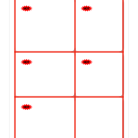
dự đoán
dự
chuẩn cầu cặp xỉu
đoán chuẩn
chủ mn
cầu song thủ
lô mn
cầu đầu
dự
đuôi đặc biệt mn
đoán chuẩn
cầu lô 3 số mn
dự doán
chuẩn cầu số đầu
đuôi giải 8 miền
nam