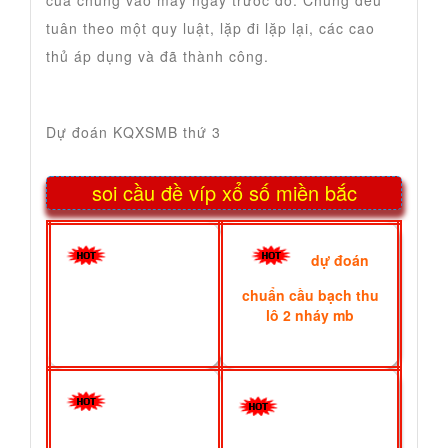
tuân theo một quy luật, lặp đi lặp lại, các cao
thủ áp dụng và đã thành công.
Dự đoán MB 13/1
Dự đoán KQXSMB thứ 3
soi cầu đề víp xổ số miền bắc
dự đoán
dự đoán
chuẩn cầu bạch thu
chuẩn cầu bạch
lô 2 nháy mb
thủ lô mb
dự đoán
dự
chuẩn cầu bạch