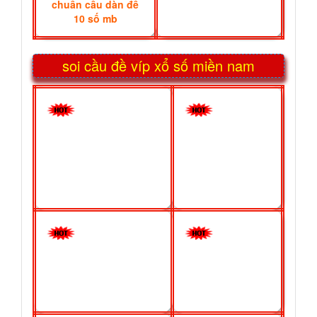
chuẩn cầu dàn đề
10 số mb
soi cầu đề víp xổ số miền nam
dự đoán
dự
chuẩn cầu xỉu chủ
đoán chuẩn
mn
cầu giải đặc
biệt mn
dự đoán
dự
chuẩn cầu giải 8 mn
đoán chuẩn
cầu bao lô mn