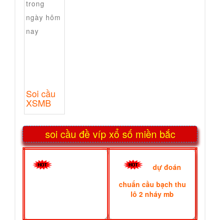
trong
ngày hôm
nay
KẾT QUẢ
CHUẨN
XSMB
Soi cầu
XSMB
soi cầu đề víp xổ số miền bắc
dự đoán
dự đoán
chuẩn cầu bạch thu
chuẩn cầu bạch
lô 2 nháy mb
thủ lô mb