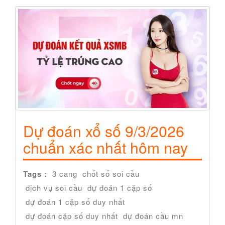
Dự đoán xổ số 9/3/2026
chuẩn xác nhất hôm nay
Tags :
3 cang
chốt số soi cầu
dịch vụ soi cầu
dự đoán 1 cặp số
dự đoán 1 cặp số duy nhất
dự đoán cặp số duy nhất
dự đoán cầu mn