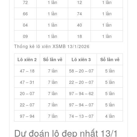
72
1 lần
12
1 lần
66
1 lần
74
1 lần
04
1 lần
40
1 lần
09
1 lần
18
1 lần
Thống kê lô xiên XSMB 13/1/2026
Lô xiên 2
Số lần về
Lô xiên 3
Số lần về
47 – 18
7 lần
58 – 20 – 07
5 lần
47 – 31
7 lần
22 – 20 – 07
5 lần
20 – 07
7 lần
97 – 94 – 62
5 lần
22 – 07
7 lần
97 – 94 – 07
5 lần
97 – 94
7 lần
74 – 13 – 07
4 lần
Dự đoán lô đẹp nhất 13/1