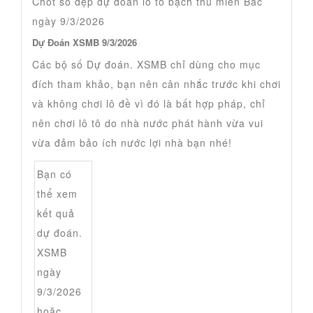
Chốt số đẹp dự đoán lô tô bạch thủ miền Bắc
ngày 9/3/2026
Dự Đoán XSMB 9/3/2026
Các bộ số Dự đoán. XSMB chỉ dùng cho mục
đích tham khảo, bạn nên cân nhắc trước khi chơi
và không chơi lô đề vì đó là bất hợp pháp, chỉ
nên chơi lô tô do nhà nước phát hành vừa vui
vừa đảm bảo ích nước lợi nhà bạn nhé!
Bạn có
thể xem
kết quả
dự đoán.
XSMB
ngày
9/3/2026
hoặc