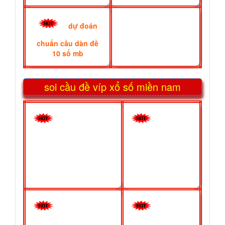
dự đoán
chuẩn cầu dàn đề
10 số mb
soi cầu đề víp xổ số miền nam
dự đoán
dự
chuẩn cầu xỉu chủ
đoán chuẩn
mn
cầu giải đặc
biệt mn
dự đoán
dự