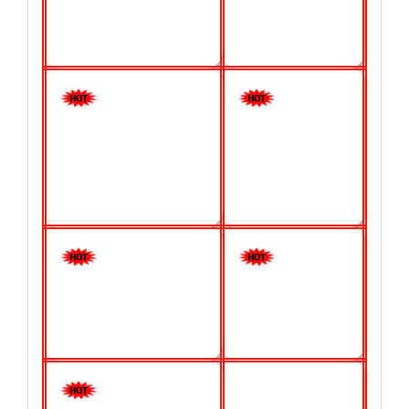
chuẩn cầu giải 8 mn
đoán chuẩn
cầu bao lô mn
dự đoán
dự
chuẩn cầu cặp xỉu
đoán chuẩn
chủ mn
cầu song thủ
lô mn
cầu đầu
dự
đuôi đặc biệt mn
đoán chuẩn
cầu lô 3 số mn
dự doán