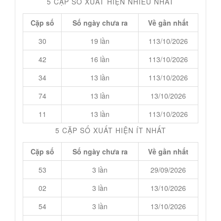
5 CẶP SỐ XUẤT HIỆN NHIỀU NHẤT
Cặp số
Số ngày chưa ra
Về gần nhất
30
19 lần
113/10/2026
42
16 lần
113/10/2026
34
13 lần
113/10/2026
74
13 lần
13/10/2026
11
13 lần
113/10/2026
5 CẶP SỐ XUẤT HIỆN ÍT NHẤT
Cặp số
Số ngày chưa ra
Về gần nhất
53
3 lần
29/09/2026
02
3 lần
13/10/2026
54
3 lần
13/10/2026