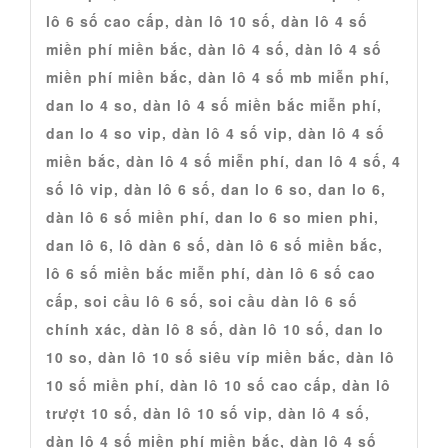
lô 6 số cao cấp, dàn lô 10 số, dàn lô 4 số
miền phí miền bắc, dàn lô 4 số, dàn lô 4 số
miền phí miền bắc, dàn lô 4 số mb miễn phí,
dan lo 4 so, dàn lô 4 số miền bắc miễn phí,
dan lo 4 so vip, dàn lô 4 số vip, dàn lô 4 số
miền bắc, dàn lô 4 số miễn phí, dan lô 4 số, 4
số lô vip, dàn lô 6 số, dan lo 6 so, dan lo 6,
dàn lô 6 số miền phí, dan lo 6 so mien phi,
dan lô 6, lô dàn 6 số, dàn lô 6 số miền bắc,
lô 6 số miền bắc miễn phí, dàn lô 6 số cao
cấp, soi cầu lô 6 số, soi cầu dàn lô 6 số
chính xác, dàn lô 8 số, dàn lô 10 số, dan lo
10 so, dàn lô 10 số siêu víp miền bắc, dàn lô
10 số miền phí, dàn lô 10 số cao cấp, dàn lô
trượt 10 số, dàn lô 10 số vip, dàn lô 4 số,
dàn lô 4 số miền phí miền bắc, dàn lô 4 số