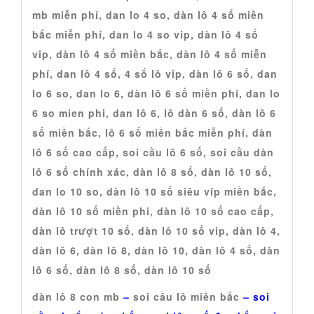
mb miễn phí, dan lo 4 so, dàn lô 4 số miền
bắc miễn phí, dan lo 4 so vip, dàn lô 4 số
vip, dàn lô 4 số miền bắc, dàn lô 4 số miễn
phí, dan lô 4 số, 4 số lô vip, dàn lô 6 số, dan
lo 6 so, dan lo 6, dàn lô 6 số miền phí, dan lo
6 so mien phi, dan lô 6, lô dàn 6 số, dàn lô 6
số miền bắc, lô 6 số miền bắc miễn phí, dàn
lô 6 số cao cấp, soi cầu lô 6 số, soi cầu dàn
lô 6 số chính xác, dàn lô 8 số, dàn lô 10 số,
dan lo 10 so, dàn lô 10 số siêu víp miền bắc,
dàn lô 10 số miền phí, dàn lô 10 số cao cấp,
dàn lô trượt 10 số, dàn lô 10 số vip, dàn lô 4,
dàn lô 6, dàn lô 8, dàn lô 10, dàn lô 4 số, dàn
lô 6 số, dàn lô 8 số, dàn lô 10 số
dàn lô 8 con mb
–
soi cầu lô miền bắc
– soi