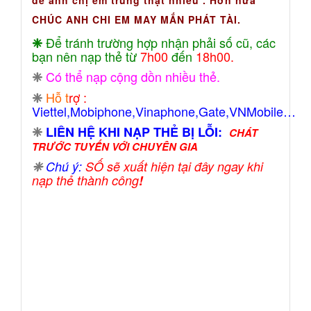
CHÚC ANH CHI EM MAY MẮN PHÁT TÀI.
Để tránh trường hợp nhận phải số cũ, các
❈
bạn nên nạp thẻ từ
7h00
đến
18h00.
Có thể nạp cộng dồn nhiều thẻ.
❈
H
ỗ t
rợ :
❈
Viettel,Mobiphone,Vinaphone,Gate,VNMobile…
❈
LIÊN HỆ KHI NẠP THẺ BỊ LỖI:
CHÁT
TRƯỚC TUYẾN VỚI CHUYÊN GIA
❈
Chú ý:
SỐ sẽ xuất hiện tại đây ngay khi
nạp thẻ thành công
!