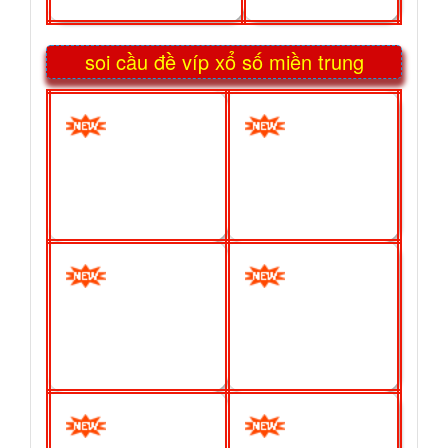
soi cầu đề víp xổ số miền trung
dự đoán
dự đoán
chuẩn cầu xỉu chủ
chuẩn cầu giải
mt
đặc biệt
dự đoán
dự đoán
chuẩn cầu giải 8
chuẩn cầu bao lô
mt
mt
dự đoán
dự đoán