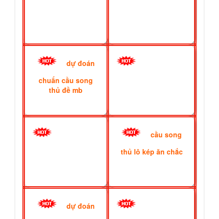
thủ lô kép
cầu bạch thủ
đề mb
dự đoán
dự đoán
chuẩn cầu song
chuẩn cầu dàn đề
thủ đề mb
4 số mb
dự đoán
cầu song
thủ lô kép ăn chắc
chuẩn cầu dàn lô
4 số mb
dự đoán
dự đoán