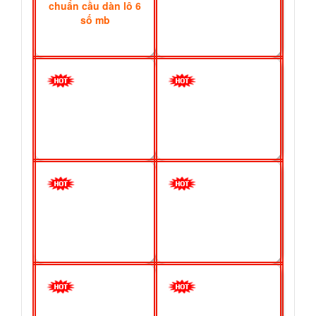
chuẩn cầu dàn lô 6
chuẩn cầu dàn lô
số mb
8 số mb
dự đoán
dự đoán
chuẩn cầu dàn lô
chuẩn cầu dàn lô
xiên 2 mb
xiên 3 mb
dự đoán
dự đoán
chuẩn cầu dàn lô
chuẩn cầu 3 càng
xiên 4 mb
mb ăn lớn
dự đoán
dự đoán