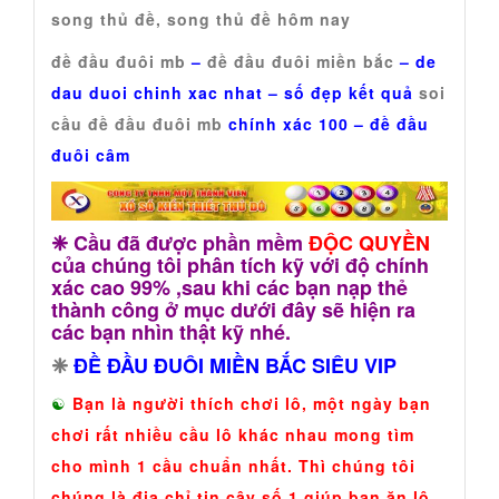
song thủ đề, song thủ đề hôm nay
đề đầu đuôi mb
–
đề đầu đuôi miền bắc
– de
dau duoi chinh xac nhat –
số đẹp kết quả
soi
cầu đề đầu đuôi mb
chính xác 100 – đề đầu
đuôi câm
❈ Cầu đã được phần mềm
ĐỘC QUYỀN
của chúng tôi phân tích kỹ với độ chính
xác cao 99% ,sau khi các bạn nạp thẻ
thành công ở mục dưới đây sẽ hiện ra
các bạn nhìn thật kỹ nhé.
❈
ĐỀ ĐẦU ĐUÔI MIỀN BẮC SIÊU VIP
☯
Bạn là người thích chơi lô, một ngày bạn
chơi rất nhiều cầu lô khác nhau mong tìm
cho mình 1 cầu chuẩn nhất. Thì chúng tôi
chúng là địa chỉ tin cậy số 1 giúp bạn ăn lô