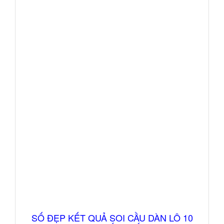
SỐ ĐẸP KẾT QUẢ SOI CẦU DÀN LÔ 10