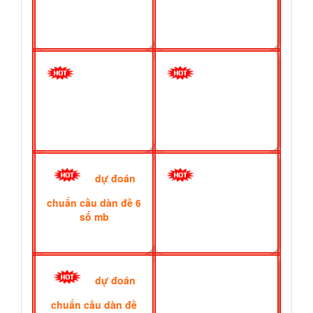
chuẩn cầu dàn 3
chuẩn cầu dàn lô
càng 2 số
10 số mb
dự đoán
dự đoán
chuẩn cầu đề
chuẩn cầu song
đầu đuôi mb
thủ lô mb
dự đoán
dự đoán
chuẩn cầu dàn đề 6
chuẩn cầu dàn đề
số mb
8 số mb
dự đoán
chuẩn cầu dàn đề