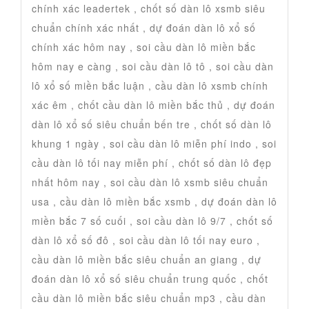
chính xác leadertek , chốt số dàn lô xsmb siêu
chuẩn chính xác nhất , dự đoán dàn lô xổ số
chính xác hôm nay , soi cầu dàn lô miền bắc
hôm nay e càng , soi cầu dàn lô tô , soi cầu dàn
lô xổ số miền bắc luận , cầu dàn lô xsmb chính
xác êm , chốt cầu dàn lô miền bắc thủ , dự đoán
dàn lô xổ số siêu chuẩn bến tre , chốt số dàn lô
khung 1 ngày , soi cầu dàn lô miễn phí indo , soi
cầu dàn lô tối nay miễn phí , chốt số dàn lô đẹp
nhất hôm nay , soi cầu dàn lô xsmb siêu chuẩn
usa , cầu dàn lô miền bắc xsmb , dự đoán dàn lô
miền bắc 7 số cuối , soi cầu dàn lô 9/7 , chốt số
dàn lô xổ số đô , soi cầu dàn lô tối nay euro ,
cầu dàn lô miền bắc siêu chuẩn an giang , dự
đoán dàn lô xổ số siêu chuẩn trung quốc , chốt
cầu dàn lô miền bắc siêu chuẩn mp3 , cầu dàn