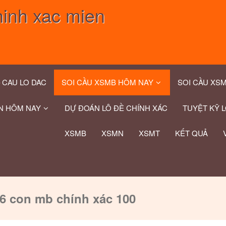
chinh xac mien
– CAU LO DAC
SOI CẦU XSMB HÔM NAY
SOI CẦU XS
N HÔM NAY
DỰ ĐOÁN LÔ ĐỀ CHÍNH XÁC
TUYỆT KỸ 
XSMB
XSMN
XSMT
KẾT QUẢ
 6 con mb chính xác 100