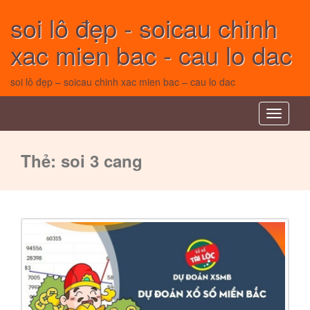
soi lô đẹp - soicau chinh
xac mien bac - cau lo dac
soi lô đẹp – soicau chinh xac mien bac – cau lo dac
Toggle
navigati
Thẻ:
soi 3 cang