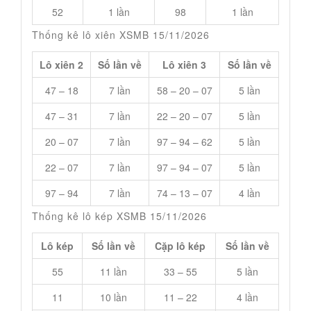
52
1 lần
98
1 lần
Thống kê lô xiên XSMB 15/11/2026
Lô xiên 2
Số lần về
Lô xiên 3
Số lần về
47 – 18
7 lần
58 – 20 – 07
5 lần
47 – 31
7 lần
22 – 20 – 07
5 lần
20 – 07
7 lần
97 – 94 – 62
5 lần
22 – 07
7 lần
97 – 94 – 07
5 lần
97 – 94
7 lần
74 – 13 – 07
4 lần
Thống kê lô kép XSMB 15/11/2026
Lô kép
Số lần về
Cặp lô kép
Số lần về
55
11 lần
33 – 55
5 lần
11
10 lần
11 – 22
4 lần