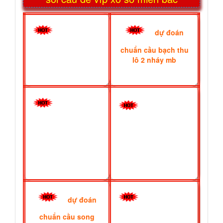
dự đoán
dự đoán
chuẩn cầu bạch thu
chuẩn cầu bạch
lô 2 nháy mb
thủ lô mb
dự đoán
dự
chuẩn cầu bạch
đoán chuẩn
thủ lô kép
cầu bạch thủ
đề mb
dự đoán
dự đoán
chuẩn cầu song
chuẩn cầu dàn đề