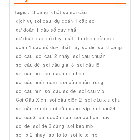
Tags :
3 cang
chốt số soi cầu
dịch vụ soi cầu
dự đoán 1 cặp số
dự đoán 1 cặp số duy nhất
dự đoán cặp số duy nhất
dự đoán cầu mn
đoán 1 cặp số duy nhất
lay so de
soi 3 cang
sôi cau
soi cầu 2 nháy
soi cầu chuẩn
soi cầu đề
soi cầu giải 8
soi cầu lô
soi cau mb
soi cau mien bac
soi cầu miền nam
soi cầu miền trung
soi cau mn
soi cầu số đề
soi cầu vip
Soi Cầu Xien
soi cầu xiên 2
soi cầu xíu chủ
soi cầu xsmb
soi cầu xsmb vip
soi cau24
soi cau3
soi cau3 mien
soi de hom nay
soi đề
soi đề 3 càng
soi kep mb
soi lo 2 nhay
soi lo to
soi lo to mb