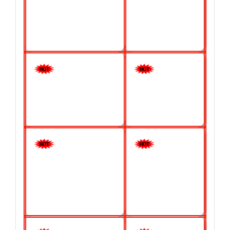
chuẩn cầu xỉu chủ
đoán chuẩn
mn
cầu giải đặc
biệt mn
dự đoán
dự
chuẩn cầu giải 8 mn
đoán chuẩn
cầu bao lô mn
dự đoán
dự
chuẩn cầu cặp xỉu
đoán chuẩn
chủ mn
cầu song thủ
lô mn