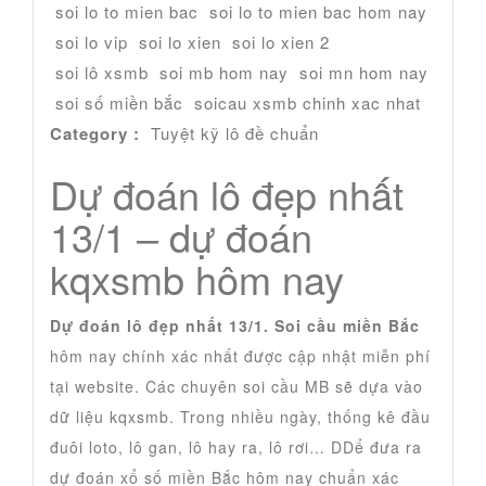
soi lo to mien bac
soi lo to mien bac hom nay
soi lo vip
soi lo xien
soi lo xien 2
soi lô xsmb
soi mb hom nay
soi mn hom nay
soi số miền bắc
soicau xsmb chinh xac nhat
Category :
Tuyệt kỹ lô đề chuẩn
Dự đoán lô đẹp nhất
13/1 – dự đoán
kqxsmb hôm nay
Dự đoán lô đẹp nhất 13/1.
Soi cầu miền Bắc
hôm nay chính xác nhất được cập nhật miễn phí
tại website. Các chuyên soi cầu MB sẽ dựa vào
dữ liệu kqxsmb. Trong nhiều ngày, thống kê đầu
đuôi loto, lô gan, lô hay ra, lô rơi… DDể đưa ra
dự đoán xổ số miền Bắc hôm nay chuẩn xác