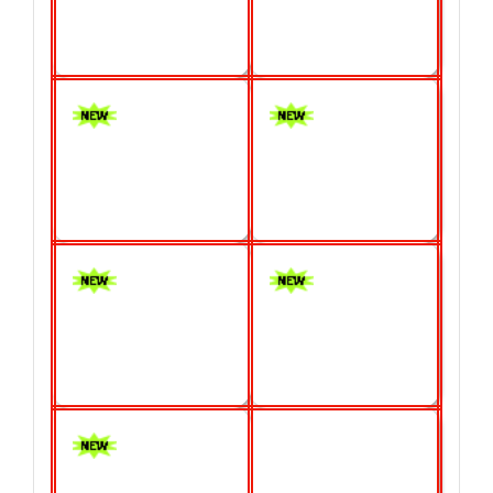
chuẩn cầu giải 8
chuẩn cầu bao lô
mt
mt
dự đoán
dự đoán
chuẩn cầu cặp xỉu
chuẩn cầu song
chủ mt
thủ lô
cầu đầu
dự đoán
đuôi đặc biệt mt
chuẩn cầu lô 3
số mt
chốt sớ