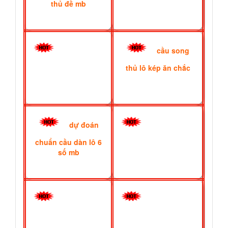
thủ đề mb
4 số mb
dự đoán
cầu song
thủ lô kép ăn chắc
chuẩn cầu dàn lô
4 số mb
dự đoán
dự đoán
chuẩn cầu dàn lô 6
chuẩn cầu dàn lô
số mb
8 số mb
dự đoán
dự đoán
chuẩn cầu dàn lô
chuẩn cầu dàn lô