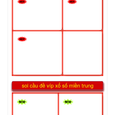
cầu đầu
dự
đuôi đặc biệt mn
đoán chuẩn
cầu lô 3 số mn
dự doán
chuẩn cầu số đầu
đuôi giải 8 miền
nam
soi cầu đề víp xổ số miền trung
dự đoán
dự đoán
chuẩn cầu xỉu chủ
chuẩn cầu giải