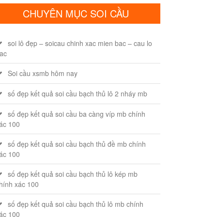
CHUYÊN MỤC SOI CẦU
soi lô đẹp – soicau chinh xac mien bac – cau lo
ac
Soi cầu xsmb hôm nay
số đẹp kết quả soi cầu bạch thủ lô 2 nháy mb
số đẹp kết quả soi cầu ba càng víp mb chính
ác 100
số đẹp kết quả soi cầu bạch thủ đề mb chính
ác 100
số đẹp kết quả soi cầu bạch thủ lô kép mb
hính xác 100
số đẹp kết quả soi cầu bạch thủ lô mb chính
ác 100