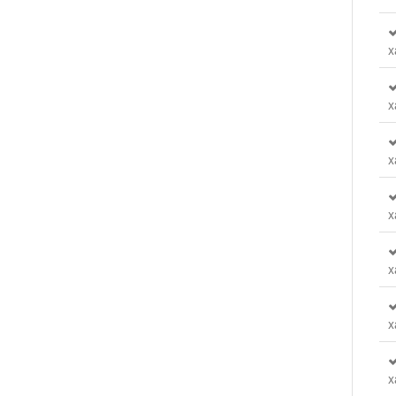
x
x
x
x
x
x
x