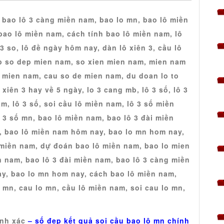
 bao lô 3 càng miền nam, bao lo mn, bao lô miền
ao lô miền nam, cách tính bao lô miền nam, lô
 3 so, lô đề ngày hôm nay, dàn lô xiên 3, cầu lô
p so dep mien nam, so xien mien nam, mien nam
o mien nam, cau so de mien nam, du doan lo to
xiên 3 hay về 5 ngày, lo 3 cang mb, lô 3 số, lô 3
m, lô 3 số, soi cầu lô miền nam, lô 3 số miền
ô 3 số mn, bao lô miền nam, bao lô 3 đài miền
, bao lô miền nam hôm nay, bao lo mn hom nay,
 miền nam, dự đoán bao lô miền nam, bao lo mien
n nam, bao lô 3 đài miền nam, bao lô 3 càng miền
y, bao lo mn hom nay, cách bao lô miền nam,
n mn, cau lo mn, cầu lô miền nam, soi cau lo mn,
ính xác
–
số đẹp kết quả soi cầu bao lô mn chính