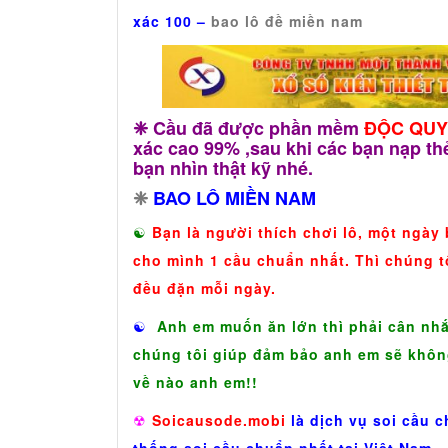
xác 100 –
bao lô đề miền nam
❈ Cầu đã được phần mềm
ĐỘC QU
xác cao 99% ,sau khi các bạn nạp th
bạn nhìn thật kỹ nhé.
❈
BAO LÔ MIỀN NAM
☯
Bạn là người thích chơi lô, một ngày
cho mình 1 cầu chuẩn nhất. Thì chúng tô
đều đặn mỗi ngày.
☯
Anh em muốn ăn lớn thì phải cân nhắ
chúng tôi giúp đảm bảo anh em sẽ khôn
về nào anh em!!
☢
Soicausode.mobi
là dịch vụ soi cầu 
thống soi cầu chuẩn nhất tại Việt Nam.