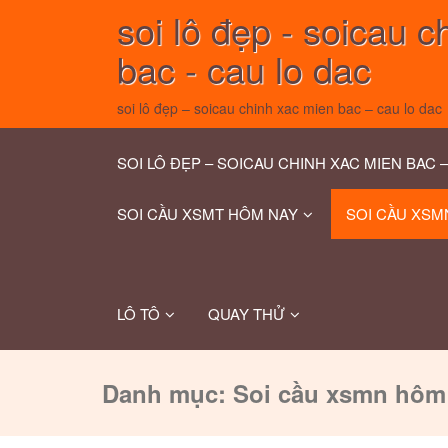
soi lô đẹp - soicau 
bac - cau lo dac
soi lô đẹp – soicau chinh xac mien bac – cau lo dac
SOI LÔ ĐẸP – SOICAU CHINH XAC MIEN BAC 
SOI CẦU XSMT HÔM NAY
SOI CẦU XSM
LÔ TÔ
QUAY THỬ
Danh mục:
Soi cầu xsmn hôm