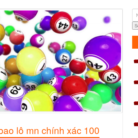
S
 bao lô mn chính xác 100