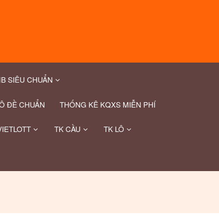
MB SIÊU CHUẨN
LÔ ĐỀ CHUẨN
THỐNG KÊ KQXS MIỄN PHÍ
VIETLOTT
TK CẦU
TK LÔ