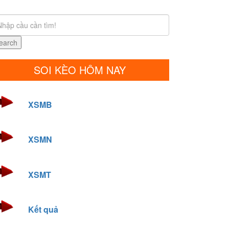
earch
SOI KÈO HÔM NAY
XSMB
XSMN
XSMT
Kết quả