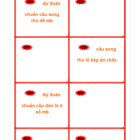
dự đoán
dự đoán
chuẩn cầu song
chuẩn cầu dàn đề
thủ đề mb
4 số mb
dự đoán
cầu song
thủ lô kép ăn chắc
chuẩn cầu dàn lô
4 số mb
dự đoán
dự đoán
chuẩn cầu dàn lô 6
chuẩn cầu dàn lô
số mb
8 số mb
dự đoán
dự đoán