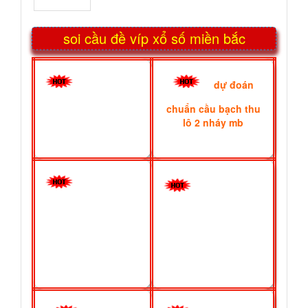
soi cầu đề víp xổ số miền bắc
dự đoán
dự đoán
chuẩn cầu bạch thu
chuẩn cầu bạch
lô 2 nháy mb
thủ lô mb
dự đoán
dự
chuẩn cầu bạch
đoán chuẩn
thủ lô kép
cầu bạch thủ
đề mb