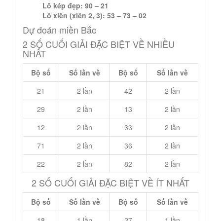
Lô kép đẹp: 90 – 21
Lô xiên (xiên 2, 3): 53 – 73 – 02
Dự đoán miền Bắc
2 SỐ CUỐI GIẢI ĐẶC BIỆT VỀ NHIỀU
NHẤT
Bộ số
Số lần về
Bộ số
Số lần về
21
2 lần
42
2 lần
29
2 lần
13
2 lần
12
2 lần
33
2 lần
71
2 lần
36
2 lần
22
2 lần
82
2 lần
2 SỐ CUỐI GIẢI ĐẶC BIỆT VỀ ÍT NHẤT
Bộ số
Số lần về
Bộ số
Số lần về
18
1 lần
27
1 lần