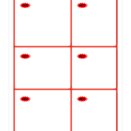
dự đoán
dự
chuẩn cầu xỉu chủ
đoán chuẩn
mn
cầu giải đặc
biệt mn
dự đoán
dự
chuẩn cầu giải 8 mn
đoán chuẩn
cầu bao lô mn
dự đoán
dự
chuẩn cầu cặp xỉu
đoán chuẩn
chủ mn
cầu song thủ
lô mn