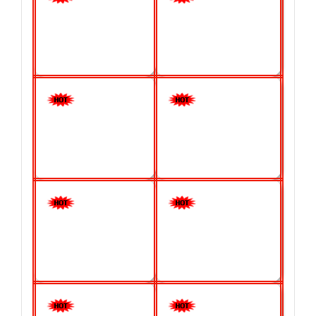
chuẩn cầu dàn lô
chuẩn cầu dàn lô
xiên 2 mb
xiên 3 mb
dự đoán
dự đoán
chuẩn cầu dàn lô
chuẩn cầu 3 càng
xiên 4 mb
mb ăn lớn
dự đoán
dự đoán
chuẩn cầu dàn 3
chuẩn cầu dàn lô
càng 2 số
10 số mb
dự đoán
dự đoán