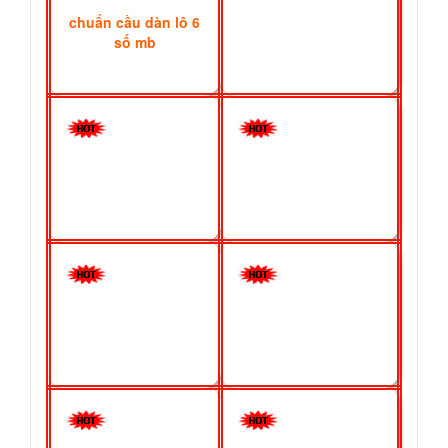
chuẩn cầu dàn lô 6
chuẩn cầu dàn lô
số mb
8 số mb
dự đoán
dự đoán
chuẩn cầu dàn lô
chuẩn cầu dàn lô
xiên 2 mb
xiên 3 mb
dự đoán
dự đoán
chuẩn cầu dàn lô
chuẩn cầu 3 càng
xiên 4 mb
mb ăn lớn
dự đoán
dự đoán