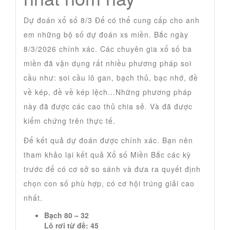
Dự đoán xổ số 8/3 Để có thể cung cấp cho anh
em những bộ số dự đoán xs miền. Bắc ngày
8/3/2026 chính xác. Các chuyên gia xổ số ba
miền đã vận dụng rất nhiều phương pháp soi
cầu như: soi cầu lô gan, bạch thủ, bạc nhớ, đề
về kép, đề về kép lệch…Những phương pháp
này đã được các cao thủ chia sẻ. Và đã được
kiểm chứng trên thực tế.
Để kết quả dự đoán được chính xác. Bạn nên
tham khảo lại kết quả Xổ số Miền Bắc các kỳ
trước để có cơ sở so sánh và đưa ra quyết định
chọn con số phù hợp, có cơ hội trúng giải cao
nhất.
Bạch 80 – 32
Lô rơi từ đề: 45