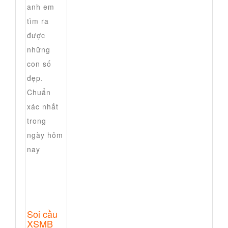
anh em
tìm ra
được
những
con số
đẹp.
Chuẩn
xác nhất
trong
ngày hôm
nay
KẾT QUẢ
CHUẨN
XSMB
Soi cầu
XSMB