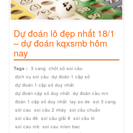
Dự đoán lô đẹp nhất 18/1
– dự đoán kqxsmb hôm
nay
Tags :
3 cang
chốt số soi cầu
dịch vụ soi cầu
dự đoán 1 cặp số
dự đoán 1 cặp số duy nhất
dự đoán cặp số duy nhất
dự đoán cầu mn
đoán 1 cặp số duy nhất
lay so de
soi 3 cang
sôi cau
soi cầu 2 nháy
soi cầu chuẩn
soi cầu đề
soi cầu giải 8
soi cầu lô
soi cau mb
soi cau mien bac