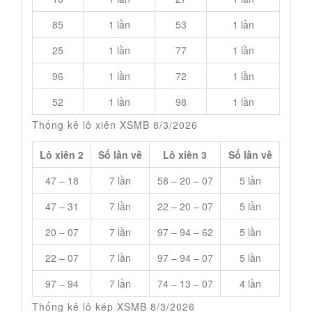
85
1 lần
53
1 lần
25
1 lần
77
1 lần
96
1 lần
72
1 lần
52
1 lần
98
1 lần
Thống kê lô xiên XSMB 8/3/2026
Lô xiên 2
Số lần về
Lô xiên 3
Số lần về
47 – 18
7 lần
58 – 20 – 07
5 lần
47 – 31
7 lần
22 – 20 – 07
5 lần
20 – 07
7 lần
97 – 94 – 62
5 lần
22 – 07
7 lần
97 – 94 – 07
5 lần
97 – 94
7 lần
74 – 13 – 07
4 lần
Thống kê lô kép XSMB 8/3/2026