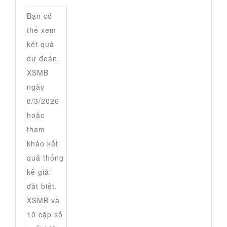
Bạn có
thể xem
kết quả
dự đoán.
XSMB
ngày
8/3/2026
hoặc
tham
khảo kết
quả thống
kê giải
đặt biệt.
XSMB và
10 cặp số