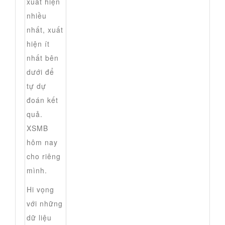
xuất hiện
nhiều
nhất, xuất
hiện ít
nhất bên
dưới để
tự dự
đoán kết
quả.
XSMB
hôm nay
cho riêng
mình.
Hi vọng
với những
dữ liệu