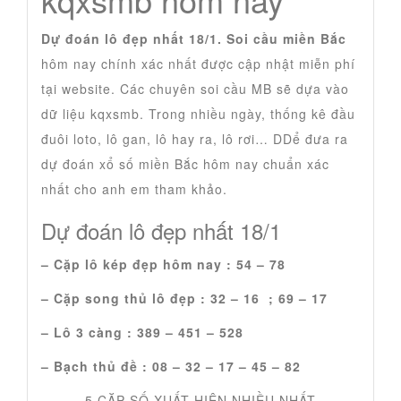
Dự đoán lô đẹp nhất 18/1.
Soi cầu miền Bắc
hôm nay chính xác nhất được cập nhật miễn phí
tại website. Các chuyên soi cầu MB sẽ dựa vào
dữ liệu kqxsmb. Trong nhiều ngày, thống kê đầu
đuôi loto, lô gan, lô hay ra, lô rơi… DDể đưa ra
dự đoán xổ số miền Bắc hôm nay chuẩn xác
nhất cho anh em tham khảo.
Dự đoán lô đẹp nhất 18/1
– Cặp lô kép đẹp hôm nay : 54 – 78
– Cặp song thủ lô đẹp : 32 – 16 ; 69 – 17
– Lô 3 càng : 389 – 451 – 528
– Bạch thủ đề : 08 – 32 – 17 – 45 – 82
5 CẶP SỐ XUẤT HIỆN NHIỀU NHẤT