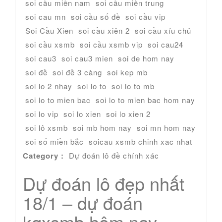
soi cầu miền nam
soi cầu miền trung
soi cau mn
soi cầu số đề
soi cầu vip
Soi Cầu Xien
soi cầu xiên 2
soi cầu xíu chủ
soi cầu xsmb
soi cầu xsmb vip
soi cau24
soi cau3
soi cau3 mien
soi de hom nay
soi đề
soi đề 3 càng
soi kep mb
soi lo 2 nhay
soi lo to
soi lo to mb
soi lo to mien bac
soi lo to mien bac hom nay
soi lo vip
soi lo xien
soi lo xien 2
soi lô xsmb
soi mb hom nay
soi mn hom nay
soi số miền bắc
soicau xsmb chinh xac nhat
Category :
Dự đoán lô đề chính xác
Dự đoán lô đẹp nhất
18/1 – dự đoán
kqxsmb hôm nay