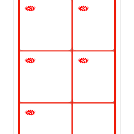
dự đoán
dự
chuẩn cầu cặp xỉu
đoán chuẩn
chủ mn
cầu song thủ
lô mn
cầu đầu
dự
đuôi đặc biệt mn
đoán chuẩn
cầu lô 3 số
mn
dự doán
chuẩn cầu số đầu
đuôi giải 8 miền