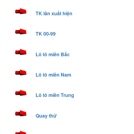
TK lần xuất hiện
TK 00-99
Lô tô miền Bắc
Lô tô miền Nam
Lô tô miền Trung
Quay thử