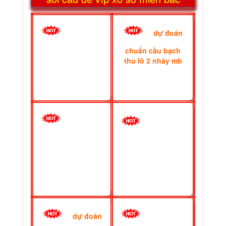
dự
dự đoán
chuẩn cầu bạch
đoán chuẩn
thu lô 2 nháy mb
cầu bạch thủ lô
mb
dự
dự
đoán chuẩn
đoán chuẩn
cầu bạch thủ lô
cầu bạch thủ
kép
đề mb
dự đoán
dự đoán