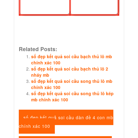
miền trung
Related Posts:
số đẹp kết quả soi cầu bạch thủ lô mb
chính xác 100
số đẹp kết quả soi cầu bạch thủ lô 2
nháy mb
số đẹp kết quả soi cầu song thủ lô mb
chính xác 100
số đẹp kết quả soi cầu song thủ lô kép
mb chính xác 100
số đẹp kết quả soi cầu dàn đề 4 con mb
chính xác 100