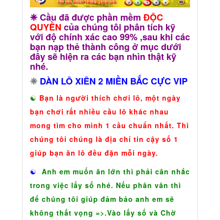
❈ Cầu đã được phần mềm
ĐỘC
QUYỀN
của chúng tôi phân tích kỹ
với độ chính xác cao 99% ,sau khi các
bạn nạp thẻ thành công ở mục dưới
đây sẽ hiện ra các bạn nhìn thật kỹ
nhé.
❈
DÀN LÔ XIÊN 2 MIỀN BẮC CỰC VIP
☯
Bạn là người thích chơi lô, một ngày
bạn chơi rất nhiều cầu lô khác nhau
mong tìm cho mình 1 cầu chuẩn nhất. Thì
chúng tôi chúng là địa chỉ tin cậy số 1
giúp bạn ăn lô đều đặn mỗi ngày.
☯
Anh em muốn ăn lớn thì phải cân nhắc
trong việc lấy số nhé. Nếu phân vân thì
để chúng tôi giúp đảm bảo anh em sẽ
không thất vọng =>.Vào lấy số và Chờ