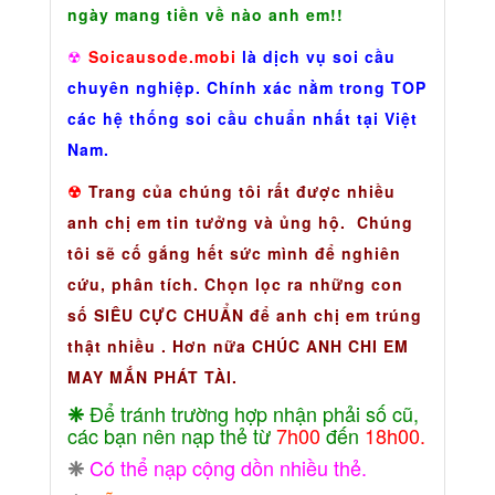
ngày mang tiền về nào anh em!!
☢
Soicausode.mobi
là dịch vụ soi cầu
chuyên nghiệp. Chính xác nằm trong TOP
các hệ thống soi cầu chuẩn nhất tại Việt
Nam.
☢
Trang của chúng tôi rất được nhiều
anh chị em tin tưởng và ủng hộ. Chúng
tôi sẽ cố gắng hết sức mình để nghiên
cứu, phân tích. Chọn lọc ra những con
số SIÊU CỰC CHUẨN để anh chị em trúng
thật nhiều . Hơn nữa CHÚC ANH CHI EM
MAY MẮN PHÁT TÀI.
Để tránh trường hợp nhận phải số cũ,
❈
các bạn nên nạp thẻ từ
7h00
đến
18h00.
Có thể nạp cộng dồn nhiều thẻ.
❈