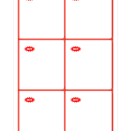
đoán chuẩn
chuẩn cầu dàn
cầu dàn lô xiên
lô xiên 3 mb
2 mb
dự
dự đoán
đoán chuẩn
chuẩn cầu 3
cầu dàn lô xiên
càng mb ăn lớn
4 mb
dự
dự đoán
đoán chuẩn
chuẩn cầu dàn
cầu dàn 3 càng
lô 10 số mb
2 số