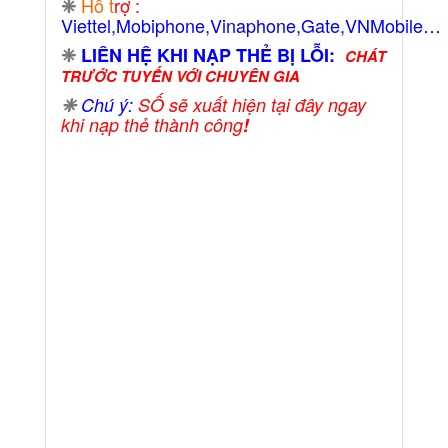
H
ỗ t
rợ :
❈
Viettel,Mobiphone,Vinaphone,Gate,VNMobile…
❈
LIÊN HỆ KHI NẠP THẺ BỊ LỖI:
CHÁT
TRƯỚC TUYẾN VỚI CHUYÊN GIA
❈
Chú ý:
SỐ sẽ xuất hiện tại đây ngay
khi nạp thẻ thành công
!