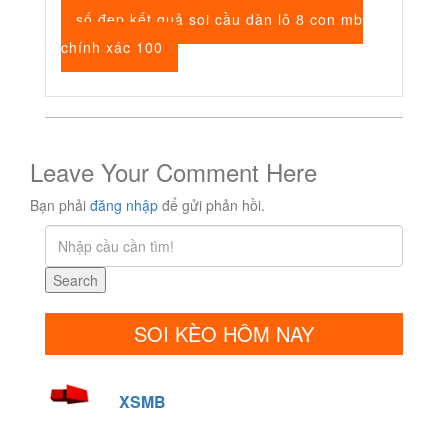
số đẹp kết quả soi cầu dàn lô 8 con mb
chính xác 100
Leave Your Comment Here
Bạn phải
đăng nhập
để gửi phản hồi.
Search
SOI KÈO HÔM NAY
XSMB