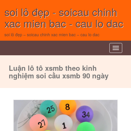
soi lô đẹp - soicau chinh
xac mien bac - cau lo dac
soi lô đẹp – soicau chinh xac mien bac – cau lo dac
Toggle
navigati
Luận lô tô xsmb theo kinh
nghiệm soi cầu xsmb 90 ngày