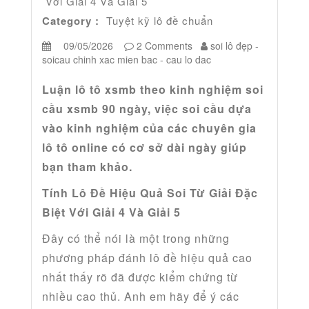
Với Giải 4 Và Giải 5
Category :
Tuyệt kỹ lô đề chuẩn
09/05/2026
2 Comments
soi lô đẹp -
soicau chinh xac mien bac - cau lo dac
Luận lô tô xsmb theo kinh nghiệm soi
cầu xsmb 90 ngày, việc soi cầu dựa
vào kinh nghiệm của các chuyên gia
lô tô online có cơ sở dài ngày giúp
bạn tham khảo.
Tính Lô Đề Hiệu Quả Soi Từ Giải Đặc
Biệt Với Giải 4 Và Giải 5
Đây có thể nói là một trong những
phương pháp đánh lô đề hiệu quả cao
nhất thấy rõ đã được kiểm chứng từ
nhiều cao thủ. Anh em hãy để ý các