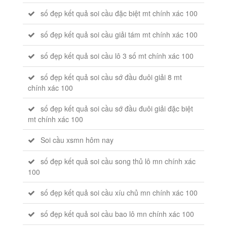
số đẹp kết quả soi cầu đặc biệt mt chính xác 100
số đẹp kết quả soi cầu giải tám mt chính xác 100
số đẹp kết quả soi cầu lô 3 số mt chính xác 100
số đẹp kết quả soi cầu sớ đầu đuôi giải 8 mt
chính xác 100
số đẹp kết quả soi cầu sớ đầu đuôi giải đặc biệt
mt chính xác 100
Soi cầu xsmn hôm nay
số đẹp kết quả soi cầu song thủ lô mn chính xác
100
số đẹp kết quả soi cầu xíu chủ mn chính xác 100
số đẹp kết quả soi cầu bao lô mn chính xác 100