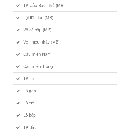
TK Cầu Bạch thủ (MB
Lật liên tục (MB)
Về cả cặp (MB)
Về nhiều nháy (MB)
Cầu miền Nam
Cầu miền Trung
TK Lô
Lô gan
Lô xiên
Lô kép
TK đầu