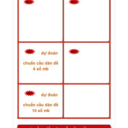
dự
dự đoán
đoán chuẩn
chuẩn cầu song
cầu đề đầu
thủ lô mb
đuôi mb
dự đoán
dự đoán
chuẩn cầu dàn đề
chuẩn cầu dàn
6 số mb
đề 8 số mb
dự đoán
chuẩn cầu dàn đề
10 số mb