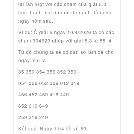
lại lần lượt với các chạm của giải 5.3
làm thành một dàn đề để đánh liền cho
ngày hôm sau.
Ví dụ: Ở giải 5 ngày 10/4/2026 ta có các
chạm 304629 ghép với giải 5.3 là 5514
Từ đó chúng ta sẽ có dàn số làm đề cho
ngày mai là:
35 350 354 356 352 359
054 056 052 059 012 019
456 452 459 416 449
652 619 649
259 219 249
Kết quả: Ngày 11/4 đề về 59