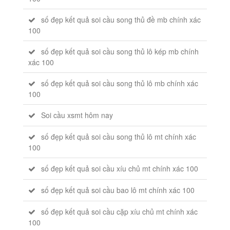
số đẹp kết quả soi cầu song thủ đề mb chính xác
100
số đẹp kết quả soi cầu song thủ lô kép mb chính
xác 100
số đẹp kết quả soi cầu song thủ lô mb chính xác
100
Soi cầu xsmt hôm nay
số đẹp kết quả soi cầu song thủ lô mt chính xác
100
số đẹp kết quả soi cầu xíu chủ mt chính xác 100
số đẹp kết quả soi cầu bao lô mt chính xác 100
số đẹp kết quả soi cầu cặp xíu chủ mt chính xác
100