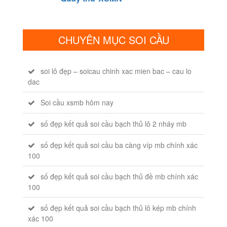
CHUYÊN MỤC SOI CẦU
soi lô đẹp – soicau chinh xac mien bac – cau lo
dac
Soi cầu xsmb hôm nay
số đẹp kết quả soi cầu bạch thủ lô 2 nháy mb
số đẹp kết quả soi cầu ba càng víp mb chính xác
100
số đẹp kết quả soi cầu bạch thủ đề mb chính xác
100
số đẹp kết quả soi cầu bạch thủ lô kép mb chính
xác 100