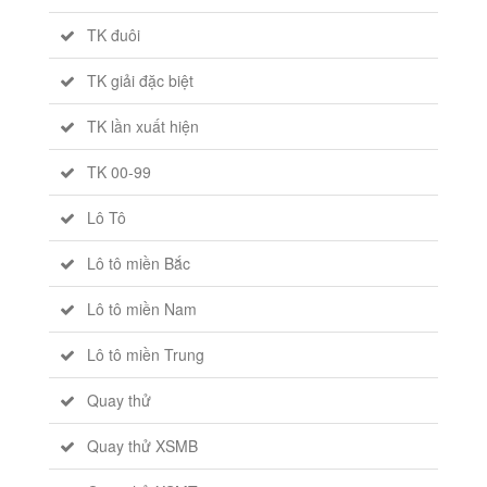
TK đuôi
TK giải đặc biệt
TK lần xuất hiện
TK 00-99
Lô Tô
Lô tô miền Bắc
Lô tô miền Nam
Lô tô miền Trung
Quay thử
Quay thử XSMB