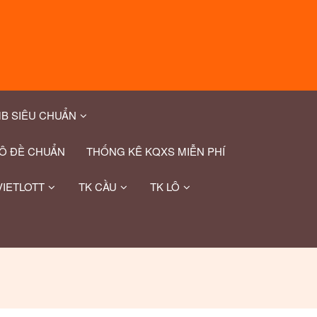
MB SIÊU CHUẨN
LÔ ĐỀ CHUẨN
THỐNG KÊ KQXS MIỄN PHÍ
VIETLOTT
TK CẦU
TK LÔ