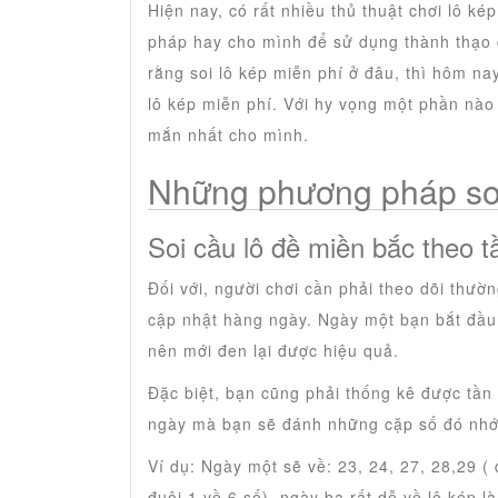
Hiện nay, có rất nhiều thủ thuật chơi lô k
pháp hay cho mình để sử dụng thành thạo 
rằng soi lô kép miễn phí ở đâu, thì hôm na
lô kép miễn phí. Với hy vọng một phần nào
mắn nhất cho mình.
Những phương pháp soi
Soi cầu lô đề miền bắc theo t
Đối với, người chơi cần phải theo dõi thườ
cập nhật hàng ngày. Ngày một bạn bắt đầu 
nên mới đen lại được hiệu quả.
Đặc biệt, bạn cũng phải thống kê được tần
ngày mà bạn sẽ đánh những cặp số đó nhớ 
Ví dụ: Ngày một sẽ về: 23, 24, 27, 28,29 ( 
đuôi 1 về 6 số), ngày ba rất dễ về lô kép là