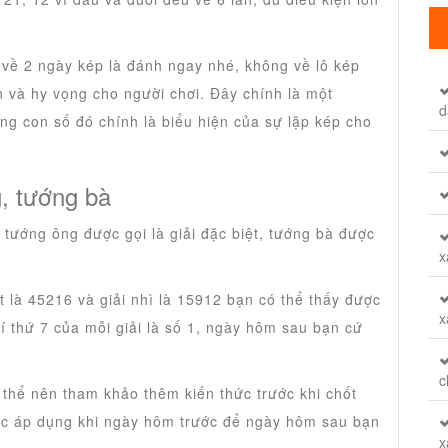
 về 2 ngày kép là đánh ngay nhé, không về lô kép
n và hy vọng cho người chơi. Đây chính là một
d
g con số đó chính là biểu hiện của sự lặp kép cho
g, tướng bà
o tướng ông được gọi là giải đặc biệt, tướng bà được
x
ất là 45216 và giải nhì là 15912 bạn có thể thấy được
x
 trí thứ 7 của mỗi giải là số 1, ngày hôm sau bạn cứ
c
 thể nên tham khảo thêm kiến thức trước khi chốt
ược áp dụng khi ngày hôm trước để ngày hôm sau bạn
x