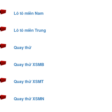
Lô tô miền Nam
Lô tô miền Trung
Quay thử
Quay thử XSMB
Quay thử XSMT
Quay thử XSMN