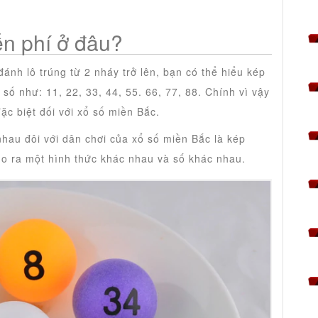
ễn phí ở đâu?
đánh lô trúng từ 2 nháy trở lên, bạn có thể hiểu kép
số như: 11, 22, 33, 44, 55. 66, 77, 88. Chính vì vậy
ặc biệt đối với xổ số miền Bắc.
nhau đôi với dân chơi của xổ số miền Bắc là kép
ho ra một hình thức khác nhau và số khác nhau.