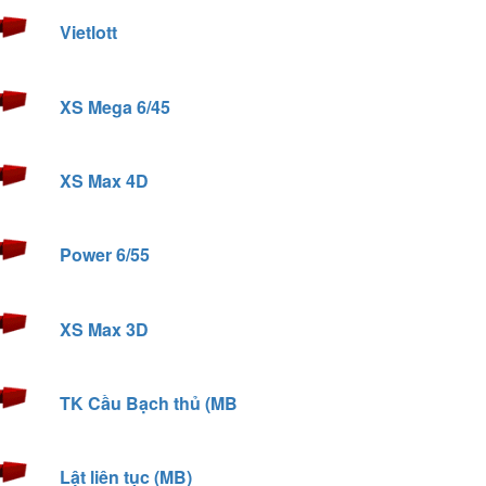
Vietlott
XS Mega 6/45
XS Max 4D
Power 6/55
XS Max 3D
TK Cầu Bạch thủ (MB
Lật liên tục (MB)