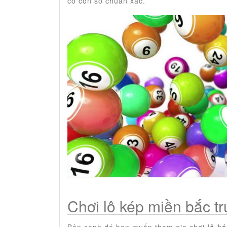
có con số chuẩn xác.
Chơi lô kép miền bắc tr
Bên cạnh đó bạn muốn tham gia chơi
lô k