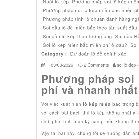
Nuôi lô kép
Phương pháp soi lô kép miề
Phương pháp soi lô kép miền bắc miễn ph
Phương pháp tính lô chuẩn đánh hàng ng
Soi cầu lô đề miền bắc theo tần suất đầu 
Soi cầu lô kép theo tướng ông
Soi cầu R
Soi lô kép miền bắc miễn phí ở đâu?
Soi
Category :
Dự đoán lô đề chính xác
03/03/2026
2 Comments
soi lô đẹp 
Phương pháp soi 
phí và nhanh nhất
Với việc xuất hiện
lô kép miền bắc
trong b
với cách bắt bạch thủ lô kép không phải ai
chơi phải tính toán kỹ càng, nếu không thì 
Vậy tại bài này, chúng tôi sẽ hướng dẫn an