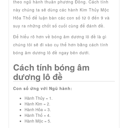
theo ngũ hành thuần phương Đông. Cách tính
này chúng ta sẽ dùng các hành Kim Thủy Mộc
Hỏa Thổ để luận bàn các con số từ 0 đến 9 và
suy ra những chốt số cuối cùng để đánh đề.
Để hiểu rõ hơn về bóng âm dương lô đề là gì
chúng tôi sẽ đi vào cụ thể hơn bằng cách tính
bóng âm dương lô đề ngay bên dưới.
Cách tính bóng âm
dương lô đề
Con số ứng với Ngũ hành:
Hành Thủy = 1.
Hành Kim = 2.
Hành Hỏa = 3.
Hành Thổ = 4.
Hành Mộc = 5.