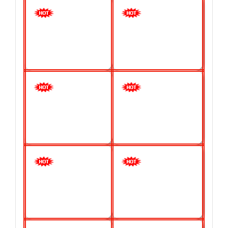
dự đoán
dự đoán
chuẩn cầu dàn lô
chuẩn cầu 3 càng
xiên 4 mb
mb ăn lớn
dự đoán
dự đoán
chuẩn cầu dàn 3
chuẩn cầu dàn lô
càng 2 số
10 số mb
dự đoán
dự đoán
chuẩn cầu đề
chuẩn cầu song
đầu đuôi mb
thủ lô mb