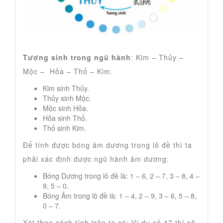
Tương sinh trong ngũ hành
: Kim – Thủy –
Mộc – Hỏa – Thổ – Kim.
Kim sinh Thủy.
Thủy sinh Mộc.
Mộc sinh Hỏa.
Hỏa sinh Thổ.
Thổ sinh Kim.
Để tính được bóng âm dương trong lô đề thì ta
phải xác định được ngũ hành âm dương:
Bóng Dương trong lô đề là: 1 – 6, 2 – 7, 3 – 8, 4 –
9, 5 – 0.
Bóng Âm trong lô đề là: 1 – 4, 2 – 9, 3 – 6, 5 – 8,
0 – 7.
Xét theo cách tính trên ta có: Ví dụ số 47 thì sẽ