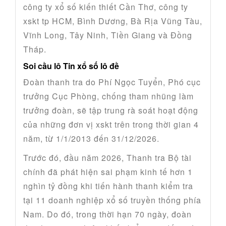
công ty xổ số kiến thiết Cần Thơ, công ty
xskt tp HCM, Bình Dương, Bà Rịa Vũng Tàu,
Vĩnh Long, Tây Ninh, Tiền Giang và Đồng
Tháp.
Soi cầu lô Tin xổ số lô đề
Đoàn thanh tra do Phí Ngọc Tuyển, Phó cục
trưởng Cục Phòng, chống tham nhũng làm
trưởng đoàn, sẽ tập trung rà soát hoạt động
của những đơn vị xskt trên trong thời gian 4
năm, từ 1/1/2013 đến 31/12/2026.
Trước đó, đầu năm 2026, Thanh tra Bộ tài
chính đã phát hiện sai phạm kinh tế hơn 1
nghìn tỷ đồng khi tiến hành thanh kiểm tra
tại 11 doanh nghiệp xổ số truyền thống phía
Nam. Do đó, trong thời hạn 70 ngày, đoàn