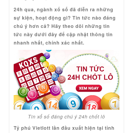
24h qua, ngành xổ số đã diễn ra những
sự kiện, hoạt động gì? Tin tức nào đáng
chú ý hơn cả? Hãy theo dõi những tin
tức này dưới đây để cập nhật thông tin
nhanh nhất, chính xác nhất.
Tin xổ số đáng chú ý 24h chốt lô
Tỷ phú Vietlott lần đầu xuất hiện tại tỉnh