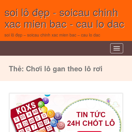
soi lô đẹp - soicau chinh
xac mien bac - cau lo dac
soi lô đẹp – soicau chinh xac mien bac – cau lo dac
Toggle
navigati
Thẻ:
Chơi lô gan theo lô rơi