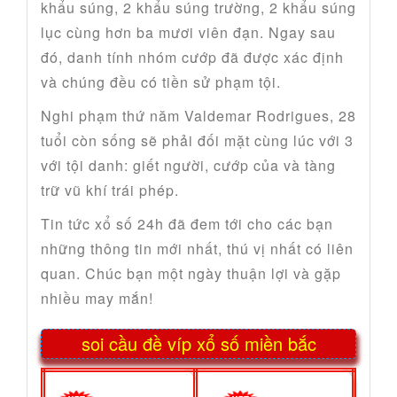
khẩu súng, 2 khẩu súng trường, 2 khẩu súng
lục cùng hơn ba mươi viên đạn. Ngay sau
đó, danh tính nhóm cướp đã được xác định
và chúng đều có tiền sử phạm tội.
Nghi phạm thứ năm Valdemar Rodrigues, 28
tuổi còn sống sẽ phải đối mặt cùng lúc với 3
với tội danh: giết người, cướp của và tàng
trữ vũ khí trái phép.
Tin tức xổ số 24h đã đem tới cho các bạn
những thông tin mới nhất, thú vị nhất có liên
quan. Chúc bạn một ngày thuận lợi và gặp
nhiều may mắn!
soi cầu đề víp xổ số miền bắc