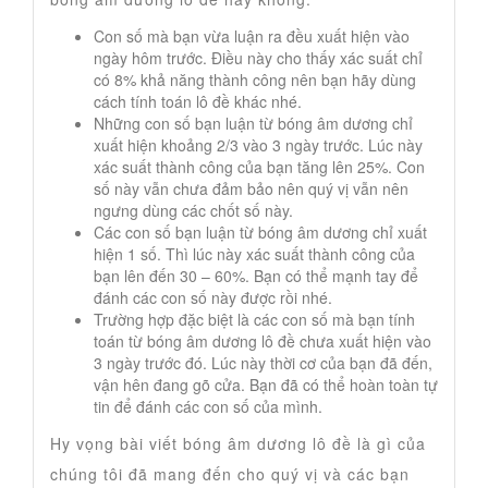
Con số mà bạn vừa luận ra đều xuất hiện vào
ngày hôm trước. Điều này cho thấy xác suất chỉ
có 8% khả năng thành công nên bạn hãy dùng
cách tính toán lô đề khác nhé.
Những con số bạn luận từ bóng âm dương chỉ
xuất hiện khoảng 2/3 vào 3 ngày trước. Lúc này
xác suất thành công của bạn tăng lên 25%. Con
số này vẫn chưa đảm bảo nên quý vị vẫn nên
ngưng dùng các chốt số này.
Các con số bạn luận từ bóng âm dương chỉ xuất
hiện 1 số. Thì lúc này xác suất thành công của
bạn lên đến 30 – 60%. Bạn có thể mạnh tay để
đánh các con số này được rồi nhé.
Trường hợp đặc biệt là các con số mà bạn tính
toán từ bóng âm dương lô đề chưa xuất hiện vào
3 ngày trước đó. Lúc này thời cơ của bạn đã đến,
vận hên đang gõ cửa. Bạn đã có thể hoàn toàn tự
tin để đánh các con số của mình.
Hy vọng bài viết bóng âm dương lô đề là gì của
chúng tôi đã mang đến cho quý vị và các bạn