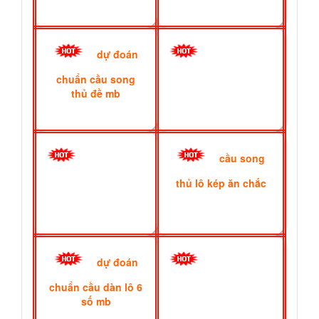
dự đoán
dự đoán
chuẩn cầu song
chuẩn cầu dàn đề
thủ đề mb
4 số mb
dự đoán
cầu song
thủ lô kép ăn chắc
chuẩn cầu dàn lô
4 số mb
dự đoán
dự đoán
chuẩn cầu dàn lô 6
chuẩn cầu dàn lô
số mb
8 số mb