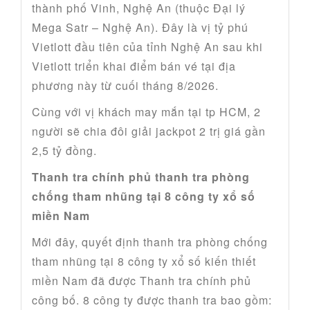
thành phố Vinh, Nghệ An (thuộc Đại lý
Mega Satr – Nghệ An). Đây là vị tỷ phú
Vietlott đầu tiên của tỉnh Nghệ An sau khi
Vietlott triển khai điểm bán vé tại địa
phương này từ cuối tháng 8/2026.
Cùng với vị khách may mắn tại tp HCM, 2
người sẽ chia đôi giải jackpot 2 trị giá gần
2,5 tỷ đồng.
Thanh tra chính phủ thanh tra phòng
chống tham nhũng tại 8 công ty xổ số
miền Nam
Mới đây, quyết định thanh tra phòng chống
tham nhũng tại 8 công ty xổ số kiến thiết
miền Nam đã được Thanh tra chính phủ
công bố. 8 công ty được thanh tra bao gồm: