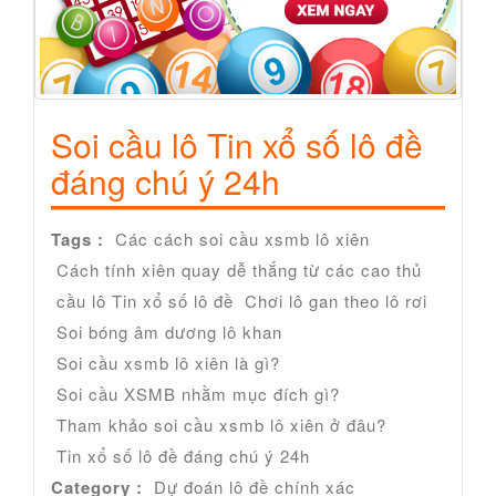
Soi cầu lô Tin xổ số lô đề
đáng chú ý 24h
Tags :
Các cách soi cầu xsmb lô xiên
Cách tính xiên quay dễ thắng từ các cao thủ
cầu lô Tin xổ số lô đề
Chơi lô gan theo lô rơi
Soi bóng âm dương lô khan
Soi cầu xsmb lô xiên là gì?
Soi cầu XSMB nhằm mục đích gì?
Tham khảo soi cầu xsmb lô xiên ở đâu?
Tin xổ số lô đề đáng chú ý 24h
Category :
Dự đoán lô đề chính xác