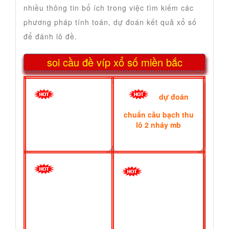
nhiều thông tin bổ ích trong việc tìm kiếm các
phương pháp tính toán, dự đoán kết quả xổ số
để đánh lô đề.
soi cầu đề víp xổ số miền bắc
dự đoán
dự đoán
chuẩn cầu bạch thu
chuẩn cầu bạch
lô 2 nháy mb
thủ lô mb
dự đoán
dự
chuẩn cầu bạch
đoán chuẩn
thủ lô kép
cầu bạch thủ
đề mb