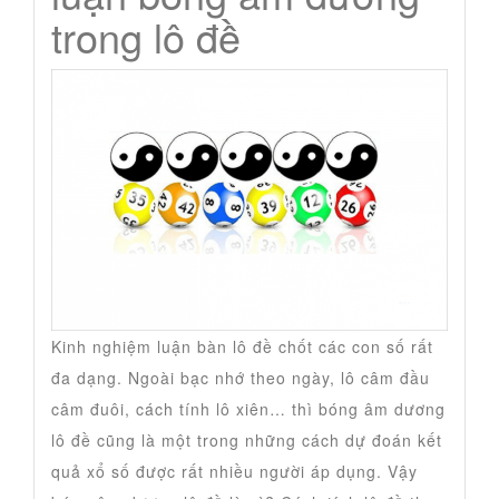
trong lô đề
Kinh nghiệm luận bàn lô đề chốt các con số rất
đa dạng. Ngoài bạc nhớ theo ngày, lô câm đầu
câm đuôi, cách tính lô xiên… thì bóng âm dương
lô đề cũng là một trong những cách dự đoán kết
quả xổ số được rất nhiều người áp dụng. Vậy