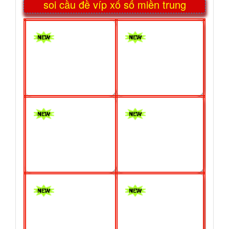
soi cầu đề víp xổ số miền trung
dự đoán
dự đoán
chuẩn cầu xỉu chủ
chuẩn cầu giải
mt
đặc biệt
dự đoán
dự đoán
chuẩn cầu giải 8
chuẩn cầu bao lô
mt
mt
dự đoán
dự đoán
chuẩn cầu cặp xỉu
chuẩn cầu song
chủ mt
thủ lô