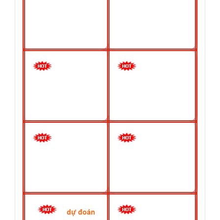
chuẩn cầu dàn lô
chuẩn cầu 3 càng
xiên 4 mb
mb ăn lớn
dự đoán
dự đoán
chuẩn cầu dàn 3
chuẩn cầu dàn lô
càng 2 số
10 số mb
dự đoán
dự đoán
chuẩn cầu đề
chuẩn cầu song
đầu đuôi mb
thủ lô mb
dự đoán
dự đoán