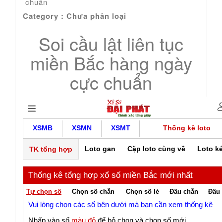
chuẩn
Category : Chưa phân loại
Soi cầu lật liên tục
miền Bắc hàng ngày
cực chuẩn