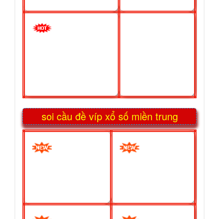
dự doán
chuẩn cầu số đầu
đuôi giải 8 miền
nam
soi cầu đề víp xổ số miền trung
dự đoán
dự đoán
chuẩn cầu xỉu chủ
chuẩn cầu giải
mt
đặc biệt