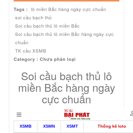
Tags :
lô miền Bắc hàng ngày cực chuẩn
soi cầu bạch thủ
Soi cầu bạch thủ lô miền Bắc
Soi cầu bạch thủ lô miền Bắc hàng ngày cực
chuẩn
TK cầu XSMB
Category : Chưa phân loại
Soi cầu bạch thủ lô
miền Bắc hàng ngày
cực chuẩn