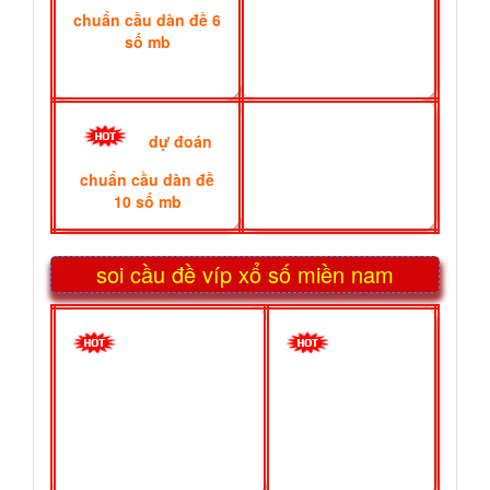
chuẩn cầu dàn đề 6
chuẩn cầu dàn đề
số mb
8 số mb
dự đoán
chuẩn cầu dàn đề
10 số mb
soi cầu đề víp xổ số miền nam
dự đoán
dự
chuẩn cầu xỉu chủ
đoán chuẩn
mn
cầu giải đặc
biệt mn